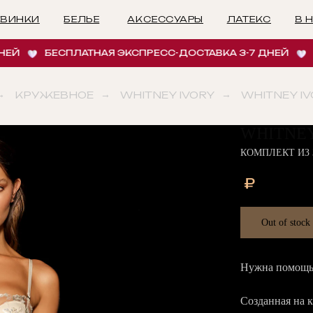
БЕЛЬЕ
АКСЕССУАРЫ
ЛАТЕКС
В НАЛИЧИИ
И
БЕСПЛАТНАЯ ЭКСПРЕСС-ДОСТАВКА 3-7 ДНЕЙ
БЕСПЛ
→
КРУЖЕВНОЕ
→
WHITNEY IVORY
→
WHITNEY I
WHITNE
КОМПЛЕКТ ИЗ 
₽
Out of stock
Нужна помощь 
Созданная на 