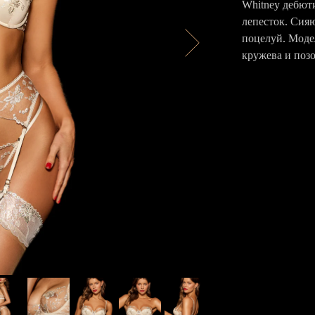
Whitney дебюти
лепесток. Сия
поцелуй. Модел
кружева и поз