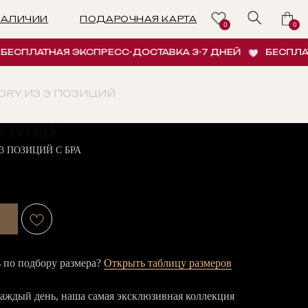
ПОДАРОЧНАЯ КАРТА
0
0
АТНАЯ ЭКСПРЕСС-ДОСТАВКА 3-7 ДНЕЙ
БЕСПЛАТНАЯ Э
VORY ИЗ 3 ПОЗИЦИЙ
Y IVORY
3 ПОЗИЦИЙ С БРА
по подбору размера?
Открыть таблицу размеров
каждый день, наша самая эксклюзивная коллекция