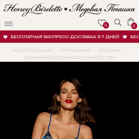
0
0
БЕСПЛАТНАЯ ЭКСПРЕСС-ДОСТАВКА 3-7 ДНЕЙ
БЕСПЛ
ВСЕ КОЛЛЕКЦИИ
→
КРУЖЕВНОЕ
→
DELPHINE
→
DELPHINE ИЗ 2 ПОЗИЦИЙ С БРАЛЕТТОМ