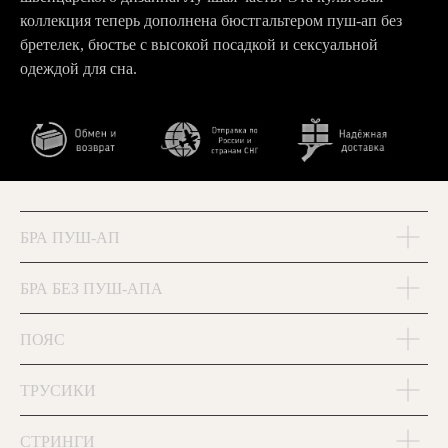
коллекция теперь дополнена бюстгальтером пуш-ап без
бретелек, бюстье с высокой посадкой и сексуальной
одеждой для сна.
БРА ПУШ-АП
БРА БЕЗ ПУШ-АПА
ПОЯС
ТРУСИКИ
СТРИНГИ