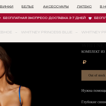
БЕЛЬЕ
АКСЕССУАРЫ
ЛАТЕКС
В НАЛИЧИИ
И
СПЛАТНАЯ ЭКСПРЕСС-ДОСТАВКА 3-7 ДНЕЙ
БЕСПЛАТНА
ЕВНОЕ
→
WHITNEY PRINCESS BLUE
→
WHITNEY P
WHITNEY
КОМПЛЕКТ ИЗ 
₽
Out of stock
Нужна помощь 
Глубокие сини