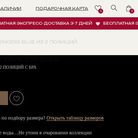
ПОДАРОЧНАЯ КАРТА
0
0
Я ЭКСПРЕСС-ДОСТАВКА 3-7 ДНЕЙ
БЕСПЛАТНАЯ ЭКСПР
RINCESS BLUE ИЗ 2 ПОЗИЦИЙ
 PRINCESS BLUE
2 ПОЗИЦИЙ С БРА
по подбору размера?
Открыть таблицу размеров
е воды…Не утони в очаровании коллекции