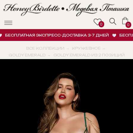
0
0
БЕСПЛАТНАЯ ЭКСПРЕСС-ДОСТАВКА 3-7 ДНЕЙ
БЕСПЛАТ
ВСЕ КОЛЛЕКЦИИ
→
КРУЖЕВНОЕ
→
GOLDY EMERALD
→
GOLDY EMERALD ИЗ 2 ПОЗИЦИЙ