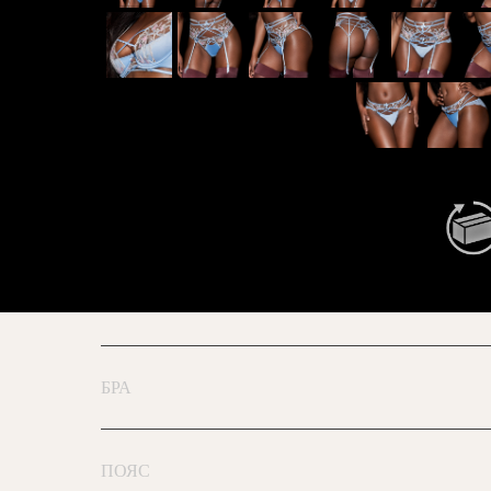
БРА
ПОЯС