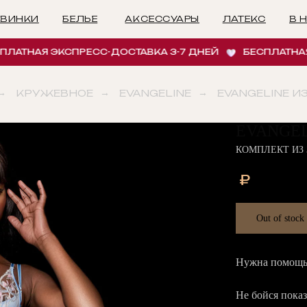
БЕЛЬЕ
АКСЕССУАРЫ
ЛАТЕКС
В НАЛИЧИИ
И
АЯ ЭКСПРЕСС-ДОСТАВКА 3-7 ДНЕЙ
БЕСПЛАТНАЯ ЭКС
→
КРУЖЕВНОЕ
→
EVANGELINE
→
EVANGELINE И
EVANGE
КОМПЛЕКТ ИЗ 
₽
Out of stock
Нужна помощь 
Не бойся показ