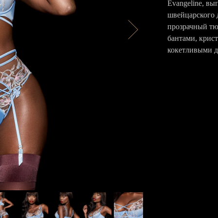
Evangeline, в
швейцарского 
прозрачный тюл
бантами, крис
кокетливыми д