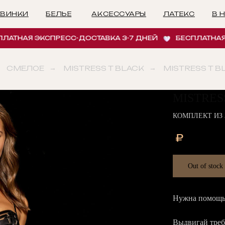
БЕЛЬЕ
АКСЕССУАРЫ
ЛАТЕКС
В НАЛИЧИИ
И
АЯ ЭКСПРЕСС-ДОСТАВКА 3-7 ДНЕЙ
БЕСПЛАТНАЯ ЭКСП
СМЕЛОЕ
→
MISTRESS T BLACK
→
MISTRESS T 
MISTRES
КОМПЛЕКТ ИЗ 
₽
Out of stock
Нужна помощь 
Выдвигай требо