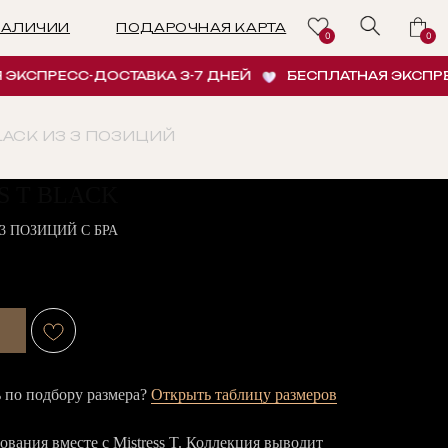
ПОДАРОЧНАЯ КАРТА
0
0
РЕСС-ДОСТАВКА 3-7 ДНЕЙ
БЕСПЛАТНАЯ ЭКСПРЕСС-Д
BLACK ИЗ 3 ПОЗИЦИЙ
S T BLACK
3 ПОЗИЦИЙ С БРА
по подбору размера?
Открыть таблицу размеров
вания вместе с Mistress T. Коллекция выводит