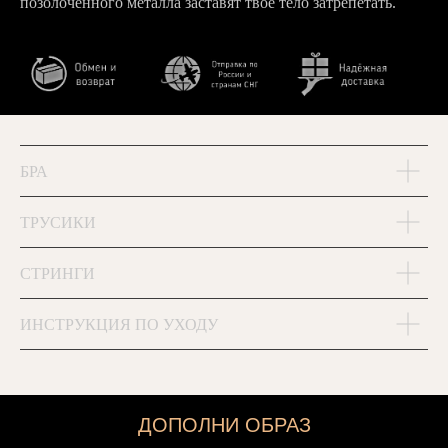
позолоченного металла заставят твоё тело затрепетать.
БРА
ТРУСИКИ
СТРИНГИ
ИНСТРУКЦИЯ ПО УХОДУ
ДОПОЛНИ ОБРАЗ