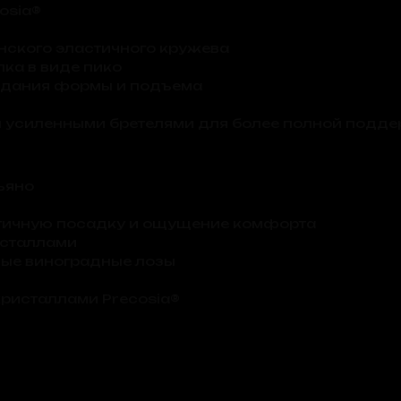
osia®
нского эластичного кружева
ка в виде пико
ридания формы и подъема
 усиленными бретелями для более полной подде
ьяно
стичную посадку и ощущение комфорта
исталлами
ные виноградные лозы
ристаллами Precosia®