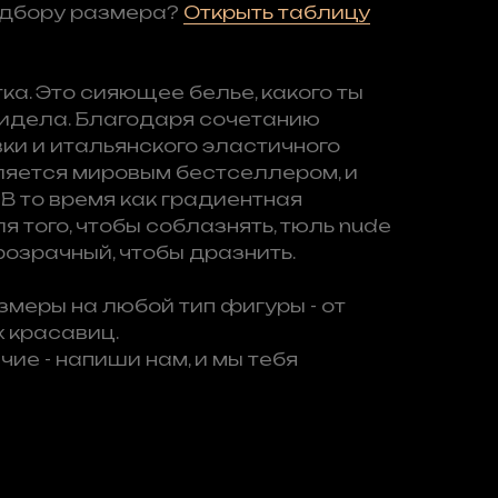
одбору размера?
Открыть таблицу
тка. Это сияющее белье, какого ты
видела. Благодаря сочетанию
и и итальянского эластичного
ляется мировым бестселлером, и
 В то время как градиентная
 того, чтобы соблазнять, тюль nude
прозрачный, чтобы дразнить.
змеры на любой тип фигуры - от
 красавиц.
чие - напиши нам, и мы тебя