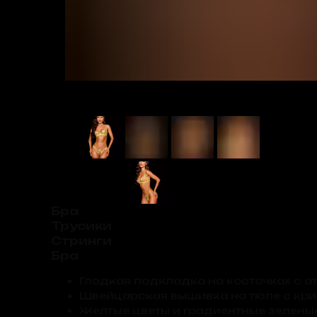
Бра
Трусики
Стринги
Бра
Гладкая подкладка на косточках с а
Швейцарская вышивка на тюле с кри
Желтые цветы и градиентные зелены