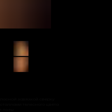
тласной завязкой сверху
сталлами телесного цвета
е лозы