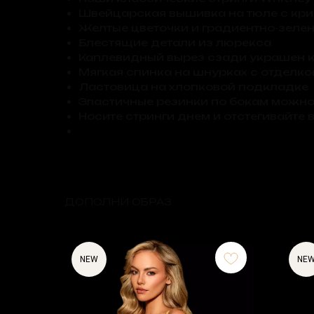
Швейцарская вышивка на тюле с кри
Желтые цветочки и градиентно-зеле
Блестящие детали из люрекса
Каплевидный вырез сзади украшен к
Мягкая спинка на шнурках с отделко
Ластовица на хлопковой подкладке
Эластичные резинки по бокам можно 
Носите стринги днем и отстегивайте 
ДОПОЛНИ ОБРАЗ
NEW
NE