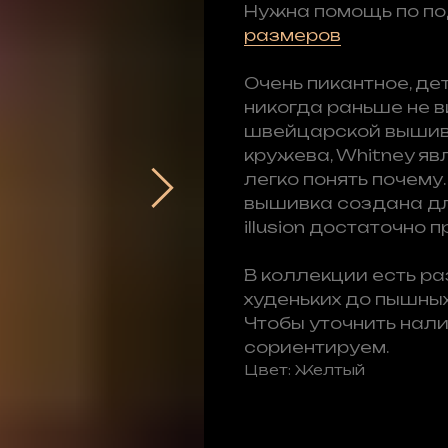
Нужна помощь по п
размеров
Очень пикантное, де
никогда раньше не 
швейцарской вышивк
кружева, Whitney яв
легко понять почему.
вышивка создана для
illusion достаточно 
В коллекции есть ра
худеньких до пышных
Чтобы уточнить нали
сориентируем.
Цвет: Желтый