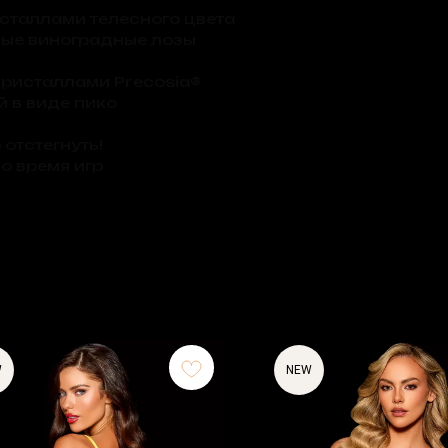
сталлами телесного цвета
ные виноградные лозы
ристаллами Precosia®
й в виде пико
отстегнуть!
во время игр
W
NEW