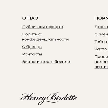
О НАС
ПОК
Публичная оферта
Доста
Политика
Обмен
конфиденциальности
Табли
О бренде
Часто
Контакты
Прави
Экологичность бренда
подар
серти