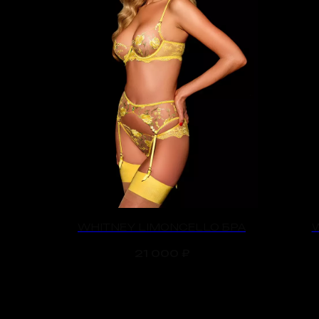
WHITNEY LIMONCELLO БРА
21 000
₽