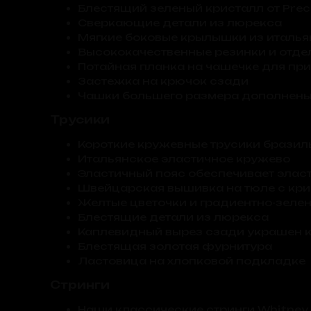
Блестящий зеленый кристалл от Prec
Сверкающие детали из люрекса
Мягкие боковые крылышки из италья
Высококачественные резинки и отдел
Потайная планка на чашечке для п
Застежка на крючок сзади
Чашки большего размера дополнены
Трусики
Короткие кружевные трусики бразил
Итальянское эластичное кружево
Эластичный пояс обеспечивает эла
Швейцарская вышивка на тюле с кр
Желтые цветочки и градиентно-зеле
Блестящие детали из люрекса
Каплевидный вырез сзади украшен к
Блестящая золотая фурнитура
Ластовица на хлопковой подкладке
Стринги
Наши классические стринги Whitney