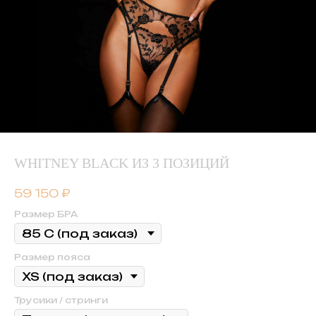
WHITNEY BLACK ИЗ 3 ПОЗИЦИЙ
59 150
₽
Размер БРА
Размер пояса
Трусики / стринги