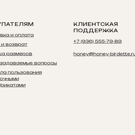
УПАТЕЛЯМ
КЛИЕНТСКАЯ
ПОДДЕРЖКА
вка и оплата
+7 (936) 555-79-89
 и возврат
ца размеров
honey@honey-birdette.r
 задаваемые вопросы
ла пользования
очными
фикатами