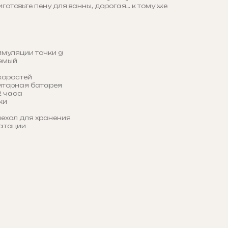
отовьте пену для ванны, дорогая… к тому же
имуляции точки g
емый
коростей
яторная батарея
2 часа
ки
ехол для хранения
уатации