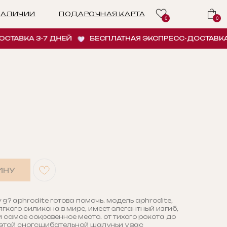
ПОДАРОЧНАЯ КАРТА
0
0
КА 3-7 ДНЕЙ
БЕСПЛАТНАЯ ЭКСПРЕСС-ДОСТАВКА 3-7
ИНУ
 g? aphrodite готова помочь. модель aphrodite,
гкого силикона в мире, имеет элегантный изгиб,
 самое сокровенное место. от тихого рокота до
этой сногсшибательной шалуньи у вас