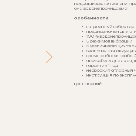
подкашиваются колени. приг
она водонепроницаема!
особенности
встроенный вибратор
предназначен для ст
100% водонепроница
5 режимов вибрации
5 увеличивающихся с
экологичная аккумул
время работы: прибл. 
usb-кабель для заряд
гарантия 1 год
неброский атласный ч
инструкция по экспл
цвет: черный