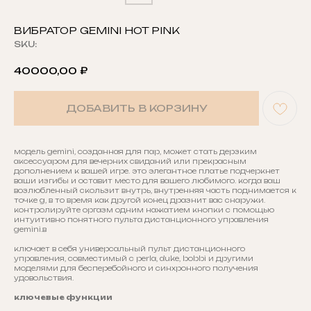
ВИБРАТОР GEMINI HOT PINK
SKU:
40000,00
₽
ДОБАВИТЬ В КОРЗИНУ
модель gemini, созданная для пар, может стать дерзким
аксессуаром для вечерних свиданий или прекрасным
дополнением к вашей игре. это элегантное платье подчеркнет
ваши изгибы и оставит место для вашего любимого. когда ваш
возлюбленный скользит внутрь, внутренняя часть поднимается к
точке g, в то время как другой конец дразнит вас снаружи.
контролируйте оргазм одним нажатием кнопки с помощью
интуитивно понятного пульта дистанционного управления
gemini.в
ключает в себя универсальный пульт дистанционного
управления, совместимый с perla, duke, bobbi и другими
моделями для бесперебойного и синхронного получения
удовольствия.
ключевые функции