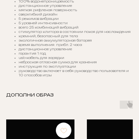
100% водонепроницаемость
дистанционное управление
мягкая рифленая поверхность
сверхгибкий дизайн
5 режимов вибрации
5 уровней интенсивности
всего 25 комбинаций вибраций
стимулятор клитора в состоянии покоя для наслаждения
кремний, безопасный для тела
экологичная аккумуляторная батарея
время выполнения: прибл. 2 часа
дистанционное управление
гарантия 1 год
usb-кабель для зарядки
неброская атласная сумка для хранения
инструкция по эксплуатации
руководство включает в себя руководство пользователя и
10 способов игры
ДОПОЛНИ ОБРАЗ