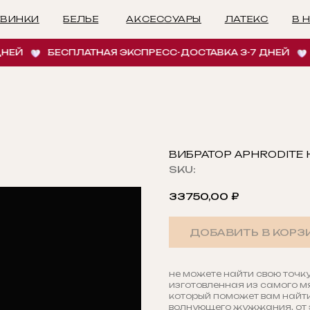
БЕЛЬЕ
АКСЕССУАРЫ
ЛАТЕКС
В НАЛИЧИИ
И
БЕСПЛАТНАЯ ЭКСПРЕСС-ДОСТАВКА 3-7 ДНЕЙ
БЕС
ВИБРАТОР APHRODITE 
SKU:
33750,00
₽
ДОБАВИТЬ В КОРЗ
не можете найти свою точку
изготовленная из самого мя
который поможет вам найти
волнующего жужжания, от 