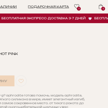
ПОДАРОЧНАЯ КАРТА
0
0
ПЛАТНАЯ ЭКСПРЕСС-ДОСТАВКА 3-7 ДНЕЙ
БЕСПЛАТНАЯ
HOT PINK
ИНУ
 g? aphrodite готова помочь. модель aphrodite,
гкого силикона в мире, имеет элегантный изгиб,
 самое сокровенное место. от тихого рокота до
этой сногсшибательной шалуньи у вас