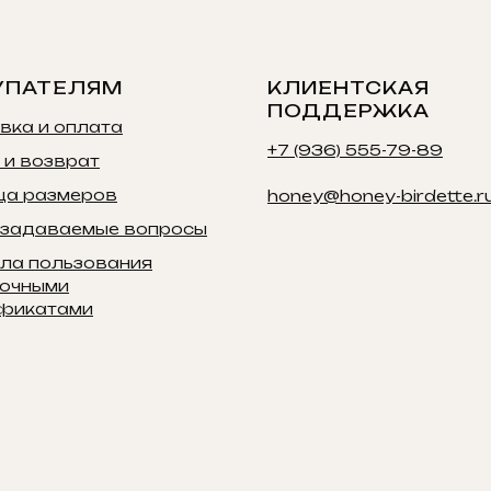
УПАТЕЛЯМ
КЛИЕНТСКАЯ
ПОДДЕРЖКА
вка и оплата
+7 (936) 555-79-89
 и возврат
ца размеров
honey@honey-birdette.r
 задаваемые вопросы
ла пользования
очными
фикатами