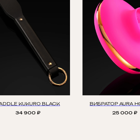
ADDLE KUKURO BLACK
ВИБРАТОР AURA H
34 900
₽
25 000
₽