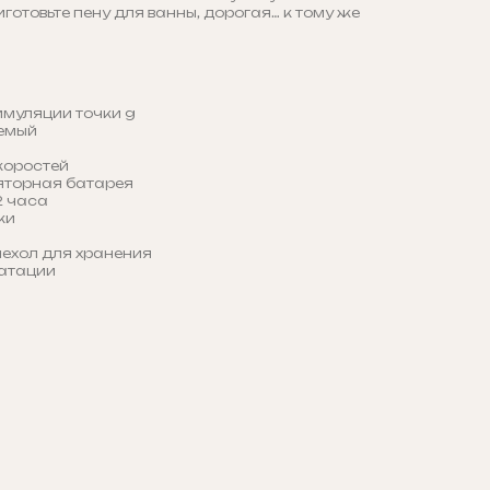
отовьте пену для ванны, дорогая… к тому же
имуляции точки g
емый
коростей
яторная батарея
2 часа
ки
ехол для хранения
уатации