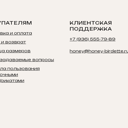
УПАТЕЛЯМ
КЛИЕНТСКАЯ
ПОДДЕРЖКА
вка и оплата
+7 (936) 555-79-89
 и возврат
ца размеров
honey@honey-birdette.r
 задаваемые вопросы
ла пользования
очными
фикатами