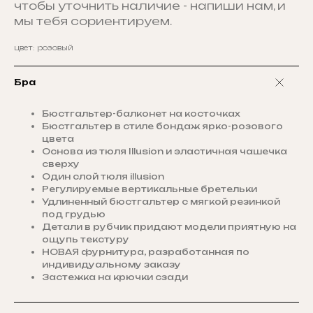
чтобы уточнить наличие - напиши нам, и
мы тебя сориентируем.
цвет: розовый
Бра
Бюстгальтер-балконет на косточках
Бюстгальтер в стиле бондаж ярко-розового
цвета
Основа из тюля Illusion и эластичная чашечка
сверху
Один слой тюля illusion
Регулируемые вертикальные бретельки
Удлиненный бюстгальтер с мягкой резинкой
под грудью
Детали в рубчик придают модели приятную на
ощупь текстуру
НОВАЯ фурнитура, разработанная по
индивидуальному заказу
Застежка на крючки сзади