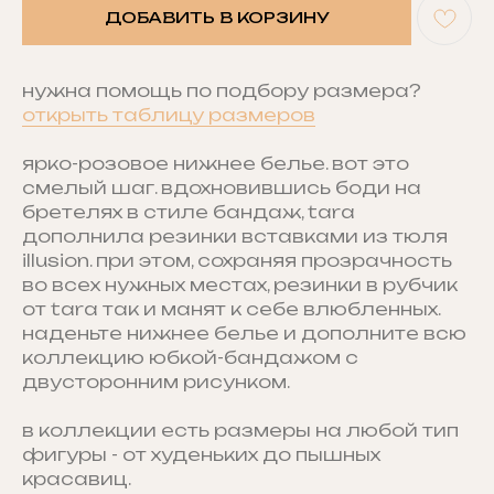
ДОБАВИТЬ В КОРЗИНУ
нужна помощь по подбору размера?
открыть таблицу размеров
ярко-розовое нижнее белье. вот это
смелый шаг. вдохновившись боди на
бретелях в стиле бандаж, tara
дополнила резинки вставками из тюля
illusion. при этом, сохраняя прозрачность
во всех нужных местах, резинки в рубчик
от tara так и манят к себе влюбленных.
наденьте нижнее белье и дополните всю
коллекцию юбкой-бандажом с
двусторонним рисунком.
в коллекции есть размеры на любой тип
фигуры - от худеньких до пышных
красавиц.