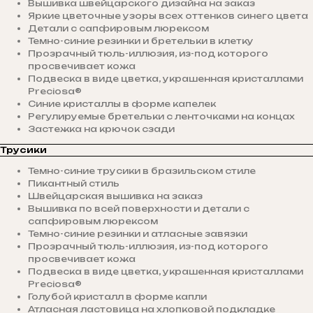
Вышивка швейцарского дизайна на заказ
Яркие цветочные узоры всех оттенков синего цвета
Детали с сапфировым люрексом
Темно-синие резинки и бретельки в клетку
Прозрачный тюль-иллюзия, из-под которого
просвечивает кожа
Подвеска в виде цветка, украшенная кристаллами
Preciosa®
Синие кристаллы в форме капелек
Регулируемые бретельки с ленточками на концах
Застежка на крючок сзади
Трусики
Темно-синие трусики в бразильском стиле
Пикантный стиль
Швейцарская вышивка на заказ
Вышивка по всей поверхности и детали с
сапфировым люрексом
Темно-синие резинки и атласные завязки
Прозрачный тюль-иллюзия, из-под которого
просвечивает кожа
Подвеска в виде цветка, украшенная кристаллами
Preciosa®
Голубой кристалл в форме капли
Атласная ластовица на хлопковой подкладке