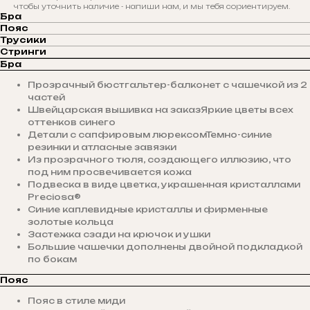
чтобы уточнить наличие - напиши нам, и мы тебя сориентируем.
Бра
Пояс
Трусики
Стринги
Бра
Прозрачный бюстгальтер-балконет с чашечкой из 2
частей
Швейцарская вышивка на заказЯркие цветы всех
оттенков синего
Детали с сапфировым люрексомТемно-синие
резинки и атласные завязки
Из прозрачного тюля, создающего иллюзию, что
под ним просвечивается кожа
Подвеска в виде цветка, украшенная кристаллами
Preciosa®
Синие каплевидные кристаллы и фирменные
золотые кольца
Застежка сзади на крючок и ушки
Большие чашечки дополнены двойной подкладкой
по бокам
Пояс
Пояс в стиле миди