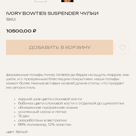
IVORY BOWTIES SUSPENDER ЧУЛКИ
SKU:
10500,00
₽
ДОБАВИТЬ В КОРЗИНУ
фирменные гольфы honey birdette до бедра на ощупь гладкие, как
шелк, и с прозрачным блестящим покрытием. наши гольфы
имеют более темные вставки на всей длине стопы, что придает
им ретро-стиль.
задний шов цвета слоновой кости
бабочка цвета слоновой кости с отделкой до щиколотки
обнаженная прозрачная ножка
усиленный носок и пятка
15 ден
разработаны в австралии
88% полиамид, 12% эластан
цвет: белый