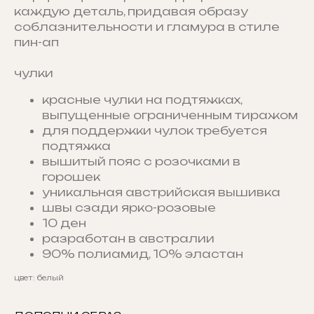
каждую деталь, придавая образу
соблазнительности и гламура в стиле
пин-ап
чулки
красные чулки на подтяжках,
выпущенные ограниченным тиражом
для поддержки чулок требуется
подтяжка
вышитый пояс с розочками в
горошек
уникальная австрийская вышивка
швы сзади ярко-розовые
10 ден
разработан в австралии
90% полиамид, 10% эластан
цвет: белый