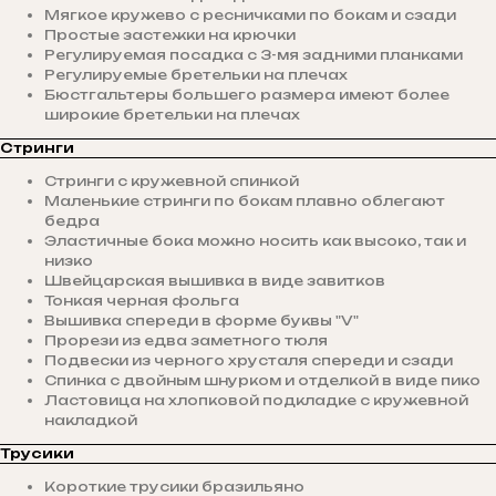
Мягкое кружево с ресничками по бокам и сзади
Простые застежки на крючки
Регулируемая посадка с 3-мя задними планками
Регулируемые бретельки на плечах
Бюстгальтеры большего размера имеют более
широкие бретельки на плечах
Стринги
Стринги с кружевной спинкой
Маленькие стринги по бокам плавно облегают
бедра
Эластичные бока можно носить как высоко, так и
низко
Швейцарская вышивка в виде завитков
Тонкая черная фольга
Вышивка спереди в форме буквы "V"
Прорези из едва заметного тюля
Подвески из черного хрусталя спереди и сзади
Спинка с двойным шнурком и отделкой в виде пико
Ластовица на хлопковой подкладке с кружевной
накладкой
Трусики
Короткие трусики бразильяно