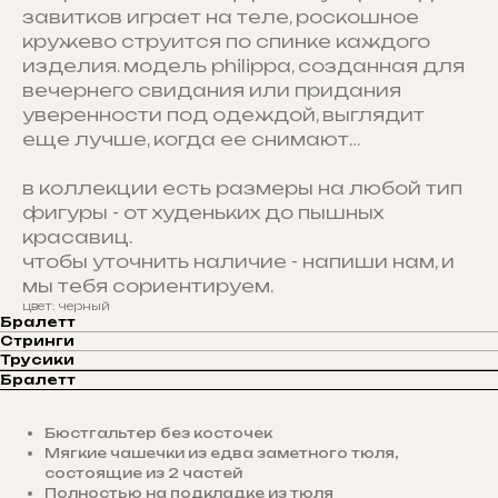
завитков играет на теле, роскошное
кружево струится по спинке каждого
изделия. модель philippa, созданная для
вечернего свидания или придания
уверенности под одеждой, выглядит
еще лучше, когда ее снимают…
в коллекции есть размеры на любой тип
фигуры - от худеньких до пышных
красавиц.
чтобы уточнить наличие - напиши нам, и
мы тебя сориентируем.
цвет: черный
Бралетт
Стринги
Трусики
Бралетт
Бюстгальтер без косточек
Мягкие чашечки из едва заметного тюля,
состоящие из 2 частей
Полностью на подкладке из тюля