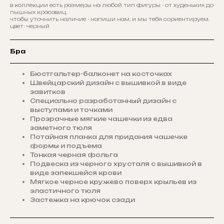
в коллекции есть размеры на любой тип фигуры - от худеньких до
пышных красавиц.
чтобы уточнить наличие - напиши нам, и мы тебя сориентируем.
цвет: черный
Бра
Бюстгальтер-балконет на косточках
Швейцарский дизайн с вышивкой в виде
завитков
Специально разработанный дизайн с
выступами и точками
Прозрачные мягкие чашечки из едва
заметного тюля
Потайная планка для придания чашечке
формы и подъема
Тонкая черная фольга
Подвеска из черного хрусталя с вышивкой в
виде запекшейся крови
Мягкое черное кружево поверх крыльев из
эластичного тюля
Застежка на крючок сзади