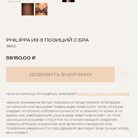
PHILIPPA ИЗ 3 ПОЗИЦИЙ С БРА
SKU:
59150,00
₽
ДОБАВИТЬ В КОРЗИНУ
нужна помощь по подбору размера?
открыть таблицу размеров
черное кружевное белье, подчеркнутое деталями. благодаря
остроконечной вышивке поверх едва заметного тюля, philippa
создает иллюзию соблазнительности и нежности кожи. в то
время как швейцарский узор в виде завитков играет на теле,
роскошное кружево струится по спинке каждого изделия.
модель philippa, созданная для вечернего свидания или
придания уверенности под одеждой, выглядит еще лучше, когда
ее снимают…