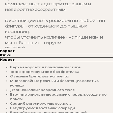
комплект выглядит приталенным и
невероятно эффектным.
в коллекции есть размеры на любой тип
фигуры - от худеньких до пышных
красавиц.
чтобы уточнить наличие - напиши нам, и
мы тебя сориентируем.
цвет: черный
Корсет
Юбка
Корсет
Верх из корсета в бандажном стиле
Трансформируется в без бретелек
Съемные бретельки на плечах
Многослойные резинки и блестящие золотые
кольца
Двойной слой прозрачного тюля
Втачные спиральные завязки спереди, сзади и по
бокам
Сзади 5 регулируемых резинок
Регулируемая застежка спереди
Разработана с учетом всех пропорций