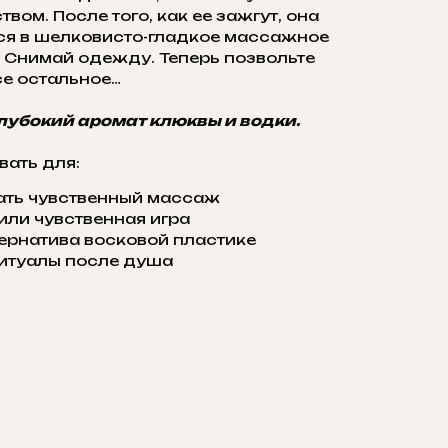
м. После того, как ее зажгут, она
тся в шелковисто-гладкое массажное
. Снимай одежду. Теперь позвольте
се остальное…
глубокий аромат клюквы и водки.
вать для:
ать чувственный массаж
ли чувственная игра
тернатива восковой пластике
ритуалы после душа