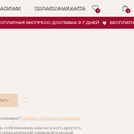
ПОДАРОЧНАЯ КАРТА
0
0
НАЯ ЭКСПРЕСС-ДОСТАВКА 3-7 ДНЕЙ
БЕСПЛАТНАЯ ЭК
ИНУ
 размера?
открыть таблицу размеров
 соблазнение, как ни у кого другого.
й официальной одеждой и модой