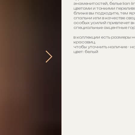
знаменитостей, белье lian
цветами и тонкими перелив
ближе вы подходите, тем яр
спальни или в качестве сваде
особых усилий привлечет вн
специальные акцентные гор
в коллекции есть размеры н
красавиц.
чтобы уточнить наличие - н
цвет: белый