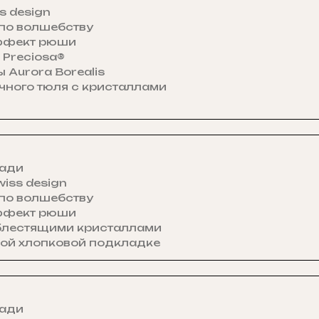
 design
 по волшебству
эффект рюши
 Preciosa®
Aurora Borealis
чного тюля с кристаллами
зади
iss design
 по волшебству
эффект рюши
блестящими кристаллами
кой хлопковой подкладке
зади