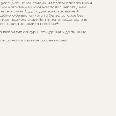
 lingerie украшено невидимым тюлем, плавающими
ами, которые мерцают как по волшебству. чем
че оно сияет. будь то для зала заседаний,
бного белья, lian - это то белье, которое без
имание.в коллекции lian lingerie представлены
ки с кристаллами от preciosa®
а любой тип фигуры - от худеньких до пышных
апиши нам, и мы тебя сориентируем.