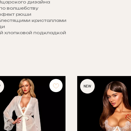
йцарского дизайна
 по волшебству
эффект рюши
блестящими кристаллами
ди
ой хлопковой подкладкой
W
NEW