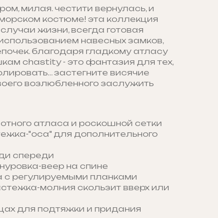
ром, милая. честити вернулась, и
-морском костюме! эта коллекция
случаи жизни, всегда готовая
 использованием навесных замков,
епочек. благодаря гладкому атласу
ам chastity - это фантазия для тех,
олировать… застегните висячие
своего возлюбленного заслужить
отного атласа и роскошной сетки
ежка-"оса" для дополнительного
уди спереди
нуровка-веер на спине
а с регулируемыми планками
стежка-молния скользит вверх или
цах для подтяжки и придания