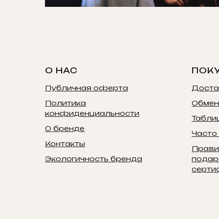
О НАС
ПОК
Публичная оферта
Доста
Политика
Обмен
конфиденциальности
Табли
О бренде
Часто
Контакты
Прави
Экологичность бренда
подар
серти