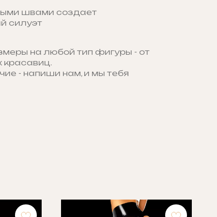
утыми швами создает
й силуэт
змеры на любой тип фигуры - от
 красавиц.
чие - напиши нам, и мы тебя