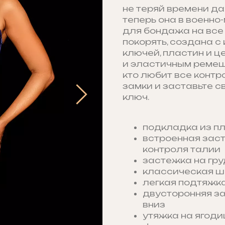
не теряй времени да
теперь она в военно
для бондажа на все 
покорять, создана с
ключей, пластин и ц
и эластичным ремешк
кто любит все контр
замки и заставьте 
ключ.
подкладка из пл
встроенная заст
контроля талии
застежка на гр
классическая ш
легкая подтяжк
двусторонняя за
вниз
утяжка на ягоди