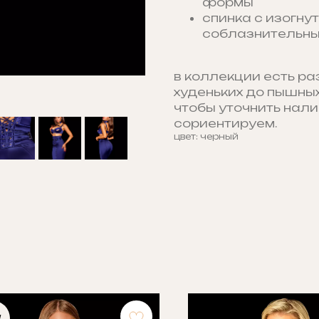
формы
спинка с изогн
соблазнительны
в коллекции есть ра
худеньких до пышных
чтобы уточнить нали
сориентируем.
цвет: черный
W