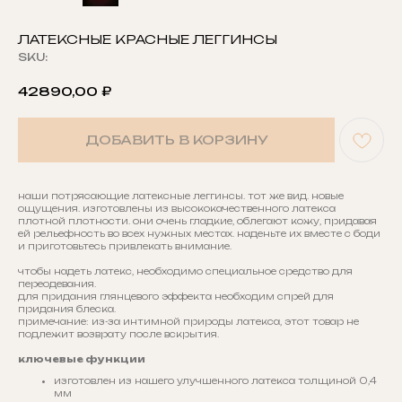
ЛАТЕКСНЫЕ КРАСНЫЕ ЛЕГГИНСЫ
SKU:
42890,00
₽
ДОБАВИТЬ В КОРЗИНУ
наши потрясающие латексные леггинсы. тот же вид. новые
ощущения. изготовлены из высококачественного латекса
плотной плотности. они очень гладкие, облегают кожу, придавая
ей рельефность во всех нужных местах. наденьте их вместе с боди
и приготовьтесь привлекать внимание.
чтобы надеть латекс, необходимо специальное средство для
переодевания.
для придания глянцевого эффекта необходим спрей для
придания блеска.
примечание: из-за интимной природы латекса, этот товар не
подлежит возврату после вскрытия.
ключевые функции
изготовлен из нашего улучшенного латекса толщиной 0,4
мм