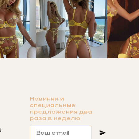
Новинки и
специальные
предложения два
раза в неделю
u