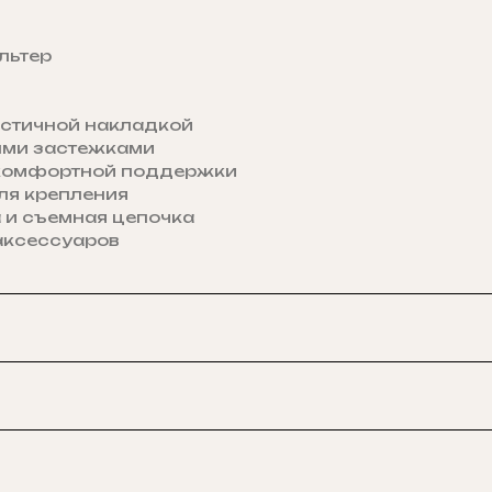
льтер
астичной накладкой
ыми застежками
 комфортной поддержки
ля крепления
 и съемная цепочка
аксессуаров