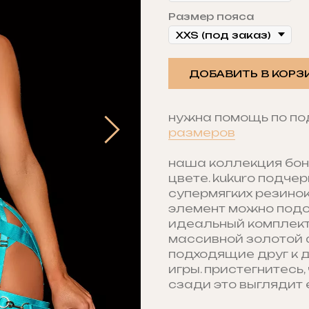
Размер пояса
ДОБАВИТЬ В КОРЗ
нужна помощь по п
размеров
наша коллекция бон
цвете. kukuro подче
супермягких резинок
элемент можно подог
идеальный комплект
массивной золотой 
подходящие друг к д
игры. пристегнитесь,
сзади это выглядит