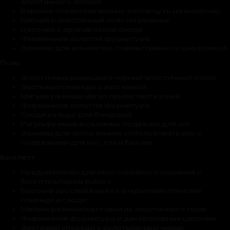
эластичного атласа
Верхнее отверстие можно застегнуть на кнопочку
Мягкий и эластичный пояс на резинке
Цепочка с драпировкой сзади
Фирменная золотая фурнитура
Зажимы для манжетов, совместимые со шнуровкой
Пояс
Эластичные ремешки и черный эластичный атлас
Застежка спереди с застежкой
Мягкие резинки мягко прилегают к коже
Фирменная золотая фурнитура
Сзади кольцо для бондажа
Регулируемые и съемные подвязки для ног
Зажимы для чулок можно использовать как с
подвязками для ног, так и без них
Бралетт
Предназначен для многослойного ношения с
бюстгальтером Kukuro
Высокий круглый вырез с открытыми плечами
спереди и сзади
Мягкие резинки и вставки из эластичного тюля
Фирменная фурнитура и декоративные цепочки
Застежки спереди с золотыми крючками