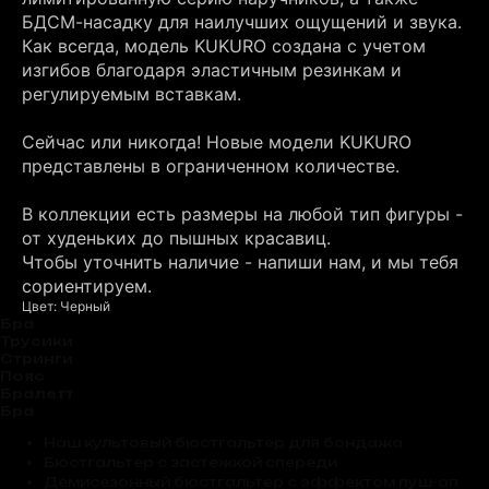
БДСМ-насадку для наилучших ощущений и звука.
Как всегда, модель KUKURO создана с учетом
изгибов благодаря эластичным резинкам и
регулируемым вставкам.
Сейчас или никогда! Новые модели KUKURO
представлены в ограниченном количестве.
В коллекции есть размеры на любой тип фигуры -
от худеньких до пышных красавиц.
Чтобы уточнить наличие - напиши нам, и мы тебя
сориентируем.
Цвет: Черный
Бра
Трусики
Стринги
Пояс
Бралетт
Бра
Наш культовый бюстгальтер для бондажа
Бюстгальтер с застежкой спереди
Демисезонный бюстгальтер с эффектом пуш-ап