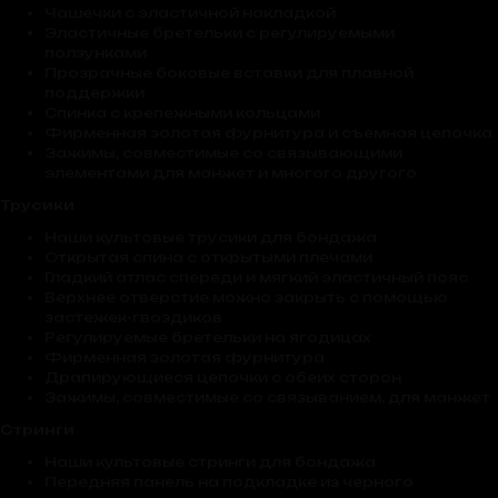
Чашечки с эластичной накладкой
Эластичные бретельки с регулируемыми
ползунками
Прозрачные боковые вставки для плавной
поддержки
Спинка с крепежными кольцами
Фирменная золотая фурнитура и съемная цепочка
Зажимы, совместимые со связывающими
элементами для манжет и многого другого
Трусики
Наши культовые трусики для бондажа
Открытая спина с открытыми плечами
Гладкий атлас спереди и мягкий эластичный пояс
Верхнее отверстие можно закрыть с помощью
застежек-гвоздиков
Регулируемые бретельки на ягодицах
Фирменная золотая фурнитура
Драпирующиеся цепочки с обеих сторон
Зажимы, совместимые со связыванием, для манжет
Стринги
Наши культовые стринги для бондажа
Передняя панель на подкладке из черного