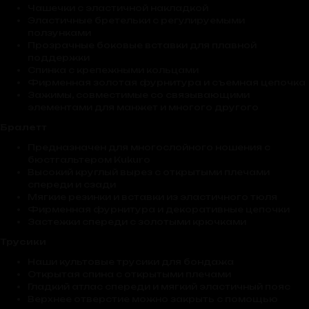
Чашечки с эластичной накладкой
Эластичные бретельки с регулируемыми
ползунками
Прозрачные боковые вставки для плавной
поддержки
Спинка с крепежными кольцами
Фирменная золотая фурнитура и съемная цепочка
Зажимы, совместимые со связывающими
элементами для манжет и многого другого
Бралетт
Предназначен для многослойного ношения с
бюстгальтером Kukuro
Высокий круглый вырез с открытыми плечами
спереди и сзади
Мягкие резинки и вставки из эластичного тюля
Фирменная фурнитура и декоративные цепочки
Застежки спереди с золотыми крючками
Трусики
Наши культовые трусики для бондажа
Открытая спина с открытыми плечами
Гладкий атлас спереди и мягкий эластичный пояс
Верхнее отверстие можно закрыть с помощью