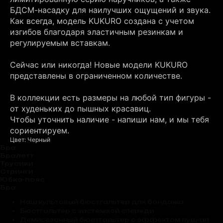
БДСМ-насадку для наилучших ощущений и звука.
Как всегда, модель KUKURO создана с учетом
изгибов благодаря эластичным резинкам и
регулируемым вставкам.
Сейчас или никогда! Новые модели KUKURO
представлены в ограниченном количестве.
В коллекции есть размеры на любой тип фигуры -
от худеньких до пышных красавиц.
Чтобы уточнить наличие - напиши нам, и мы тебя
сориентируем.
Цвет: Черный
Бра
Бралетт
Трусики
Стринги
Юбка-пояс
Бра
Наш культовый бюстгальтер для бондажа
Бюстгальтер с застежкой спереди
Демисезонный бюстгальтер с эффектом пуш-ап