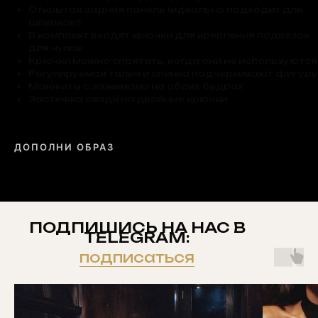
Открытая задняя панель (идеально подходит для
шлепков!)
В комплект входят крючки для крепления подвязок
для чулок
Крючки можно спрятать, когда они не используются
Регулируемая талия и спинка подчеркивают фигуру
Манжеты с зажимами на обоих бедрах
Застежка сзади на двойные крючки
ДОПОЛНИ ОБРАЗ
ПОДПИШИСЬ НА НАС В
TELEGRAM:
подписаться