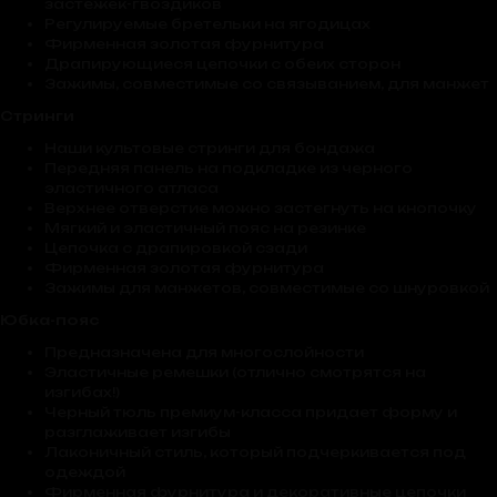
застежек-гвоздиков
Регулируемые бретельки на ягодицах
Фирменная золотая фурнитура
Драпирующиеся цепочки с обеих сторон
Зажимы, совместимые со связыванием, для манжет
Стринги
Наши культовые стринги для бондажа
Передняя панель на подкладке из черного
эластичного атласа
Верхнее отверстие можно застегнуть на кнопочку
Мягкий и эластичный пояс на резинке
Цепочка с драпировкой сзади
Фирменная золотая фурнитура
Зажимы для манжетов, совместимые со шнуровкой
Юбка-пояс
Предназначена для многослойности
Эластичные ремешки (отлично смотрятся на
изгибах!)
Черный тюль премиум-класса придает форму и
разглаживает изгибы
Лаконичный стиль, который подчеркивается под
одеждой
Фирменная фурнитура и декоративные цепочки