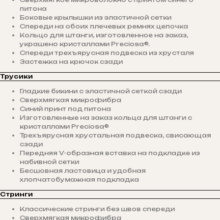
питона
Боковые крылышки из эластичной сетки
Спереди на обоих плечевых ремнях цепочка
Кольцо для штанги, изготовленное на заказ,
украшено кристаллами Preciosa®.
Спереди трехъярусная подвеска из хрусталя
Застежка на крючок сзади
Трусики
Гладкие бикини с эластичной сеткой сзади
Сверхмягкая микрофибра
Синий принт под питона
Изготовленные на заказ кольца для штанги с
кристаллами Preciosa®
Трехъярусная хрустальная подвеска, свисающая
сзади
Передняя V-образная вставка на подкладке из
набивной сетки
Бесшовная ластовица и удобная
хлопчатобумажная подкладка
Стринги
Классические стринги без швов спереди
Сверхмягкая микрофибра