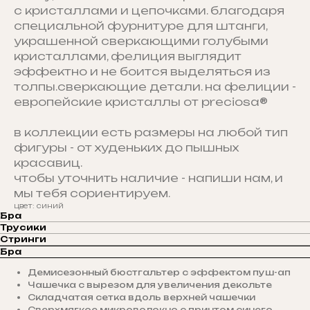
с кристаллами и цепочками. благодаря
специальной фурнитуре для штанги,
украшенной сверкающими голубыми
кристаллами, фелиция выглядит
эффектно и не боится выделяться из
толпы.сверкающие детали. на фелиции -
европейские кристаллы от preciosa®
в коллекции есть размеры на любой тип
фигуры - от худеньких до пышных
красавиц.
чтобы уточнить наличие - напиши нам, и
мы тебя сориентируем.
цвет: синий
Бра
Трусики
Стринги
Бра
Демисезонный бюстгальтер с эффектом пуш-ап
Чашечка с вырезом для увеличения декольте
Складчатая сетка вдоль верхней чашечки
Сверхмягкое микроволокно с принтом синего