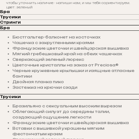
чтобы уточнить наличие - напиши нам, и мы тебя сориентируем.
цвет: зеленый
Бра
Трусики
Стринги
Бра
Бюстгальтер-балконет на косточках
Чашечка с закругленными краями
Французские цветочки и швейцарская вышивка
Мягкий гребешковый край на обеих чашечках
Сверкающий зеленый люрекс
Цветочные кристаллы на заказ от Preciosa®
Черные кружевные крылышки и изящные атласные
бантики
Двойная планка пико
Застежка на крючки сзади
Трусики
Бразильяно с сексуальным высоким вырезом
Облегающий силуэт до середины талии,
создающий ощущение легкости
Французские цветочки и швейцарская вышивка
Вставки с вышивкой украшены мягким
фестончатым краем