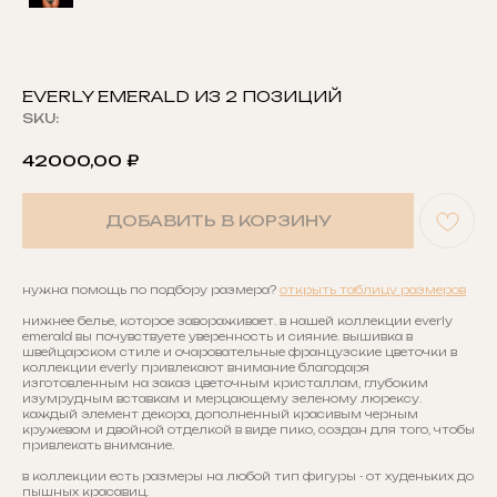
EVERLY EMERALD ИЗ 2 ПОЗИЦИЙ
SKU:
42000,00
₽
ДОБАВИТЬ В КОРЗИНУ
нужна помощь по подбору размера?
открыть таблицу размеров
нижнее белье, которое завораживает. в нашей коллекции everly
emerald вы почувствуете уверенность и сияние. вышивка в
швейцарском стиле и очаровательные французские цветочки в
коллекции everly привлекают внимание благодаря
изготовленным на заказ цветочным кристаллам, глубоким
изумрудным вставкам и мерцающему зеленому люрексу.
каждый элемент декора, дополненный красивым черным
кружевом и двойной отделкой в виде пико, создан для того, чтобы
привлекать внимание.
в коллекции есть размеры на любой тип фигуры - от худеньких до
пышных красавиц.