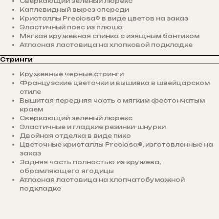
Сверкающий зеленый люрекс
Каплевидный вырез спереди
Кристаллы Preciosa® в виде цветов на заказ
Эластичный пояс из плюша
Мягкая кружевная спинка с изящным бантиком
Атласная ластовица на хлопковой подкладке
Стринги
Кружевные черные стринги
Французские цветочки и вышивка в швейцарском
стиле
Вышитая передняя часть с мягким фестончатым
краем
Сверкающий зеленый люрекс
Эластичные и гладкие резинки-шнурки
Двойная отделка в виде пико
Цветочные кристаллы Preciosa®, изготовленные на
заказ
Задняя часть полностью из кружева,
обрамляющего ягодицы
Атласная ластовица на хлопчатобумажной
подкладке