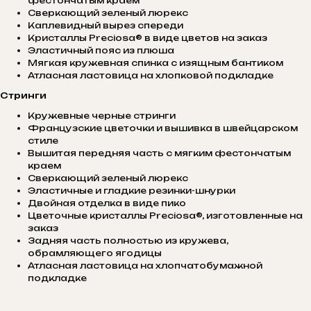
фестончатым краем
Сверкающий зеленый люрекс
Каплевидный вырез спереди
Кристаллы Preciosa® в виде цветов на заказ
Эластичный пояс из плюша
Мягкая кружевная спинка с изящным бантиком
Атласная ластовица на хлопковой подкладке
Стринги
Кружевные черные стринги
Французские цветочки и вышивка в швейцарском
стиле
Вышитая передняя часть с мягким фестончатым
краем
Сверкающий зеленый люрекс
Эластичные и гладкие резинки-шнурки
Двойная отделка в виде пико
Цветочные кристаллы Preciosa®, изготовленные на
заказ
Задняя часть полностью из кружева,
обрамляющего ягодицы
Атласная ластовица на хлопчатобумажной
подкладке