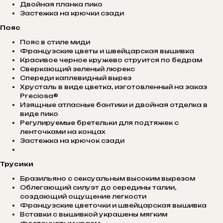
Двойная планка пико
Застежка на крючки сзади
Пояс
Пояс в стиле миди
Французские цветы и швейцарская вышивка
Красивое черное кружево струится по бедрам
Сверкающий зеленый люрекс
Спереди каплевидный вырез
Хрусталь в виде цветка, изготовленный на заказ
Preciosa®
Изящные атласные бантики и двойная отделка в
виде пико
Регулируемые бретельки для подтяжек с
ленточками на концах
Застежка на крючок сзади
Трусики
Бразильяно с сексуальным высоким вырезом
Облегающий силуэт до середины талии,
создающий ощущение легкости
Французские цветочки и швейцарская вышивка
Вставки с вышивкой украшены мягким