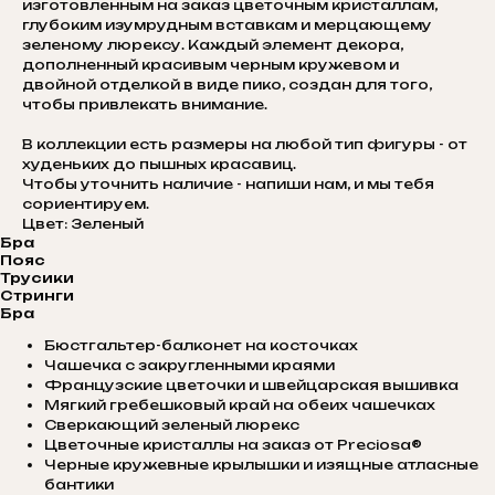
изготовленным на заказ цветочным кристаллам,
глубоким изумрудным вставкам и мерцающему
зеленому люрексу. Каждый элемент декора,
дополненный красивым черным кружевом и
двойной отделкой в виде пико, создан для того,
чтобы привлекать внимание.
В коллекции есть размеры на любой тип фигуры - от
худеньких до пышных красавиц.
Чтобы уточнить наличие - напиши нам, и мы тебя
сориентируем.
Цвет: Зеленый
Бра
Пояс
Трусики
Стринги
Бра
Бюстгальтер-балконет на косточках
Чашечка с закругленными краями
Французские цветочки и швейцарская вышивка
Мягкий гребешковый край на обеих чашечках
Сверкающий зеленый люрекс
Цветочные кристаллы на заказ от Preciosa®
Черные кружевные крылышки и изящные атласные
бантики