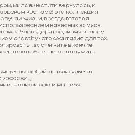
ром, милая. честити вернулась, и
-морском костюме! эта коллекция
случаи жизни, всегда готовая
 использованием навесных замков,
епочек. благодаря гладкому атласу
ам chastity - это фантазия для тех,
олировать… застегните висячие
своего возлюбленного заслужить
змеры на любой тип фигуры - от
 красавиц.
чие - напиши нам, и мы тебя