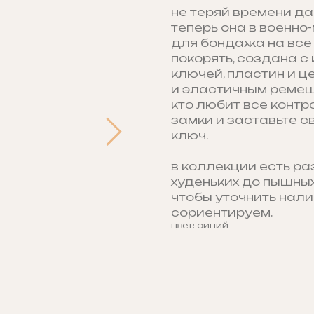
не теряй времени да
теперь она в военно
для бондажа на все 
покорять, создана с
ключей, пластин и ц
и эластичным ремешк
кто любит все контр
замки и заставьте 
ключ.
в коллекции есть ра
худеньких до пышных
чтобы уточнить нали
сориентируем.
цвет: синий