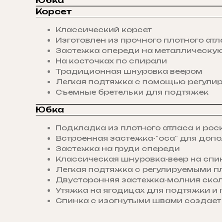
Юбка
Корсет
Классический корсет
Изготовлен из прочного плотного ат
Застежка спереди на металлическую
На косточках по спирали
Традиционная шнуровка веером
Легкая подтяжка с помощью регули
Съемные бретельки для подтяжек
Юбка
Подкладка из плотного атласа и рос
Встроенная застежка-"оса" для допо
Застежка на груди спереди
Классическая шнуровка-веер на спи
Легкая подтяжка с регулируемыми 
Двусторонняя застежка-молния скол
Утяжка на ягодицах для подтяжки 
Спинка с изогнутыми швами создает