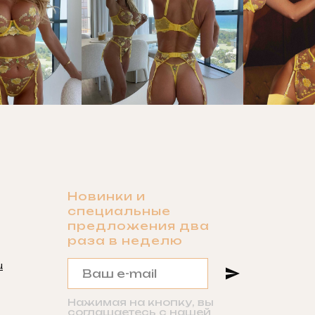
Новинки и
специальные
предложения два
раза в неделю
u
Нажимая на кнопку, вы
соглашаетесь с нашей