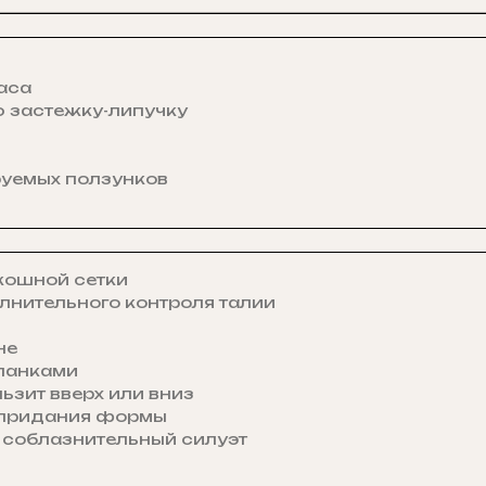
ласа
 застежку-липучку
руемых ползунков
кошной сетки
лнительного контроля талии
не
планками
ьзит вверх или вниз
и придания формы
 соблазнительный силуэт