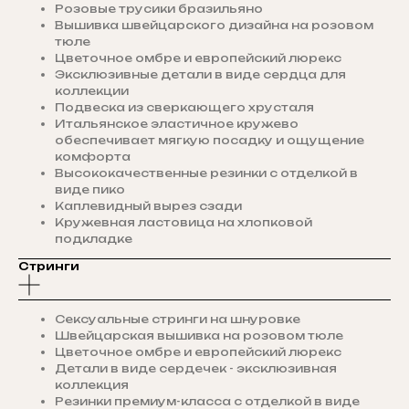
Розовые трусики бразильяно
Вышивка швейцарского дизайна на розовом
тюле
Цветочное омбре и европейский люрекс
Эксклюзивные детали в виде сердца для
коллекции
Подвеска из сверкающего хрусталя
Итальянское эластичное кружево
обеспечивает мягкую посадку и ощущение
комфорта
Высококачественные резинки с отделкой в
виде пико
Каплевидный вырез сзади
Кружевная ластовица на хлопковой
подкладке
Стринги
Сексуальные стринги на шнуровке
Швейцарская вышивка на розовом тюле
Цветочное омбре и европейский люрекс
Детали в виде сердечек - эксклюзивная
коллекция
Резинки премиум-класса с отделкой в виде