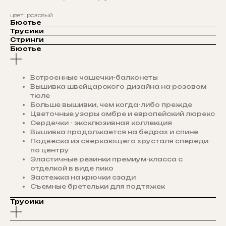
цвет: розовый
Бюстье
Трусики
Стринги
Бюстье
Встроенные чашечки-балконеты
Вышивка швейцарского дизайна на розовом
тюле
Больше вышивки, чем когда-либо прежде
Цветочные узоры омбре и европейский люрекс
Сердечки - эксклюзивная коллекция
Вышивка продолжается на бедрах и спине
Подвеска из сверкающего хрусталя спереди
по центру
Эластичные резинки премиум-класса с
отделкой в виде пико
Застежка на крючки сзади
Съемные бретельки для подтяжек
Трусики