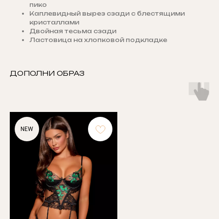
пико
Каплевидный вырез сзади с блестящими
кристаллами
Двойная тесьма сзади
Ластовица на хлопковой подкладке
ДОПОЛНИ ОБРАЗ
NEW