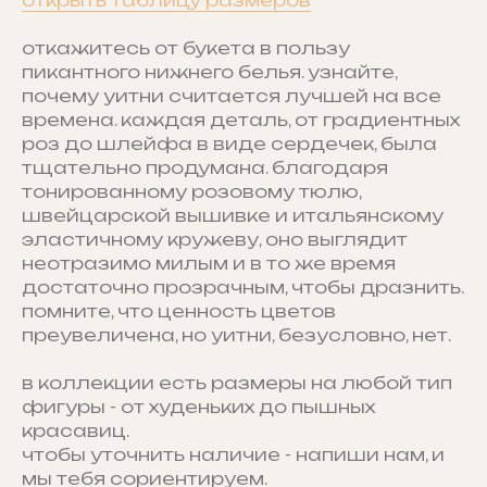
откажитесь от букета в пользу
пикантного нижнего белья. узнайте,
почему уитни считается лучшей на все
времена. каждая деталь, от градиентных
роз до шлейфа в виде сердечек, была
тщательно продумана. благодаря
тонированному розовому тюлю,
швейцарской вышивке и итальянскому
эластичному кружеву, оно выглядит
неотразимо милым и в то же время
достаточно прозрачным, чтобы дразнить.
помните, что ценность цветов
преувеличена, но уитни, безусловно, нет.
в коллекции есть размеры на любой тип
фигуры - от худеньких до пышных
красавиц.
чтобы уточнить наличие - напиши нам, и
мы тебя сориентируем.