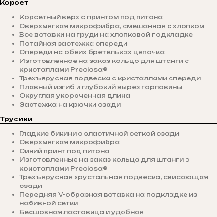
Корсет
Корсетный верх с принтом под питона
Сверхмягкая микрофибра, смешанная с хлопком
Все вставки на груди на хлопковой подкладке
Потайная застежка спереди
Спереди на обеих бретельках цепочка
Изготовленное на заказ кольцо для штанги с
кристаллами Preciosa®
Трехъярусная подвеска с кристаллами спереди
Плавный изгиб и глубокий вырез горловины
Округлая укороченная длина
Застежка на крючки сзади
Трусики
Гладкие бикини с эластичной сеткой сзади
Сверхмягкая микрофибра
Синий принт под питона
Изготовленные на заказ кольца для штанги с
кристаллами Preciosa®
Трехъярусная хрустальная подвеска, свисающая
сзади
Передняя V-образная вставка на подкладке из
набивной сетки
Бесшовная ластовица и удобная