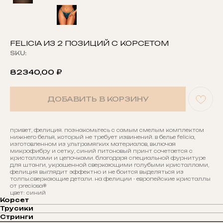
FELICIA ИЗ 2 ПОЗИЦИЙ С КОРСЕТОМ
SKU:
82340,00
₽
ДОБАВИТЬ В КОРЗИНУ
привет, фелиция. познакомьтесь с самым смелым комплектом
нижнего белья, который не требует извинений. в белье felicia,
изготовленном из ультрамягких материалов, включая
микрофибру и сетку, синий питоновый принт сочетается с
кристаллами и цепочками. благодаря специальной фурнитуре
для штанги, украшенной сверкающими голубыми кристаллами,
фелиция выглядит эффектно и не боится выделяться из
толпы.сверкающие детали. на фелиции - европейские кристаллы
от preciosa®
цвет: синий
Корсет
Трусики
Стринги