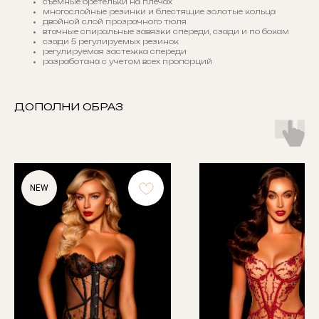
съемные бретельки на плечах
многослойные резинки и блестящие золотые кольца
двойной слой прозрачного тюля
втачные спиральные завязки спереди, сзади и по бокам
сзади 5 регулируемых резинок
регулируемая застежка спереди
разработана с учетом всех пропорций
ДОПОЛНИ ОБРАЗ
NEW