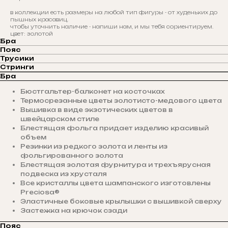
в коллекции есть размеры на любой тип фигуры - от худеньких до
пышных красавиц.
чтобы уточнить наличие - напиши нам, и мы тебя сориентируем.
цвет: золотой
Бра
Пояс
Трусики
Стринги
Бра
Бюстгальтер-балконет на косточках
Термосрезанные цветы золотисто-медового цвета
Вышивка в виде экзотических цветов в
швейцарском стиле
Блестящая фольга придает изделию красивый
объем
Резинки из редкого золота и ленты из
фольгированного золота
Блестящая золотая фурнитура и трехъярусная
подвеска из хрусталя
Все кристаллы цвета шампанского изготовлены
Preciosa®
Эластичные боковые крылышки с вышивкой сверху
Застежка на крючок сзади
Пояс