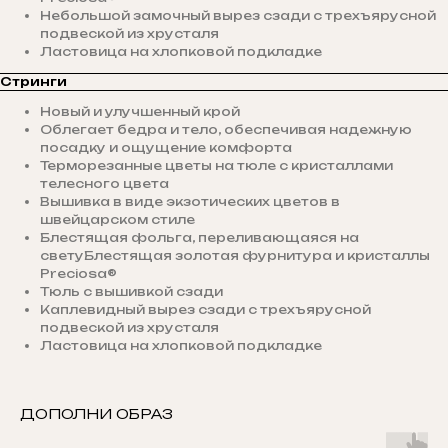
Небольшой замочный вырез сзади с трехъярусной
подвеской из хрусталя
Ластовица на хлопковой подкладке
Стринги
Новый и улучшенный крой
Облегает бедра и тело, обеспечивая надежную
посадку и ощущение комфорта
Терморезанные цветы на тюле с кристаллами
телесного цвета
Вышивка в виде экзотических цветов в
швейцарском стиле
Блестящая фольга, переливающаяся на
светуБлестящая золотая фурнитура и кристаллы
Preciosa®
Тюль с вышивкой сзади
Каплевидный вырез сзади с трехъярусной
подвеской из хрусталя
Ластовица на хлопковой подкладке
ДОПОЛНИ ОБРАЗ