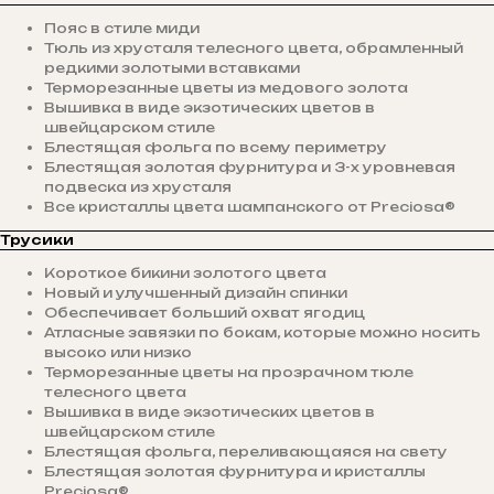
Пояс в стиле миди
Тюль из хрусталя телесного цвета, обрамленный
редкими золотыми вставками
Терморезанные цветы из медового золота
Вышивка в виде экзотических цветов в
швейцарском стиле
Блестящая фольга по всему периметру
Блестящая золотая фурнитура и 3-х уровневая
подвеска из хрусталя
Все кристаллы цвета шампанского от Preciosa®
Трусики
Короткое бикини золотого цвета
Новый и улучшенный дизайн спинки
Обеспечивает больший охват ягодиц
Атласные завязки по бокам, которые можно носить
высоко или низко
Терморезанные цветы на прозрачном тюле
телесного цвета
Вышивка в виде экзотических цветов в
швейцарском стиле
Блестящая фольга, переливающаяся на свету
Блестящая золотая фурнитура и кристаллы
Preciosa®