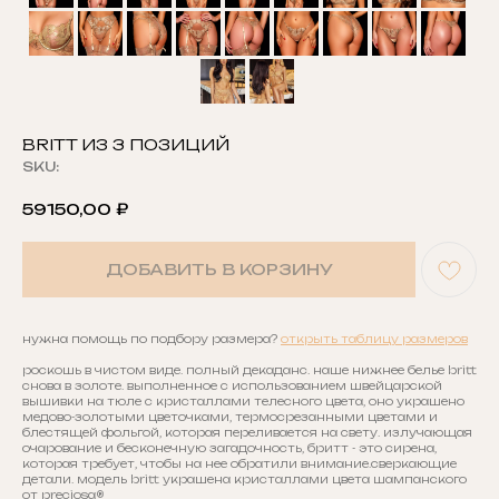
BRITT ИЗ 3 ПОЗИЦИЙ
SKU:
59150,00
₽
ДОБАВИТЬ В КОРЗИНУ
нужна помощь по подбору размера?
открыть таблицу размеров
роскошь в чистом виде. полный декаданс. наше нижнее белье britt
снова в золоте. выполненное с использованием швейцарской
вышивки на тюле с кристаллами телесного цвета, оно украшено
медово-золотыми цветочками, термосрезанными цветами и
блестящей фольгой, которая переливается на свету. излучающая
очарование и бесконечную загадочность, бритт - это сирена,
которая требует, чтобы на нее обратили внимание.сверкающие
детали. модель britt украшена кристаллами цвета шампанского
от preciosa®