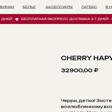
БЕЛЬЕ
АКСЕССУАРЫ
ЛАТЕКС
В НАЛИЧИИ
И
НЕЙ
БЕСПЛАТНАЯ ЭКСПРЕСС-ДОСТАВКА 3-7 ДНЕЙ
CHERRY НАР
₽
32900,00
ДОБАВИТЬ В КОРЗ
Черри, детка! Засте
возлюбленному воз