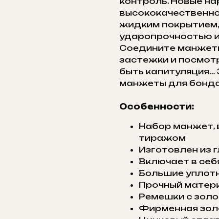
контроль. Новые на
высококачественно
жидким покрытием,
ударопрочностью и
Соедините манжет
застежки и посмот
быть капитуляция… 
манжеты для бонда
Особенности:
Набор манжет,
тиражом
Изготовлен из 
Включает в себ
Большие уплот
Прочный матер
Ремешки с золо
Фирменная зол