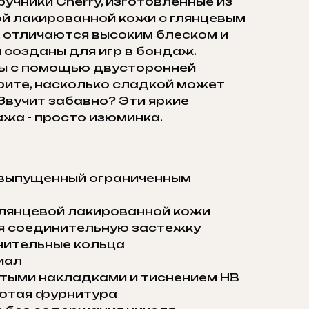
ручники Cherry, изготовленные из
й лакированной кожи с глянцевым
 отличаются высоким блеском и
 созданы для игр в бондаж.
ы с помощью двусторонней
рите, насколько сладкой может
Звучит забавно? Эти яркие
жа - просто изюминка.
 выпущенный ограниченным
глянцевой лакированной кожи
я соединительную застежку
нительные кольца
иал
тыми накладками и тиснением HB
отая фурнитура​