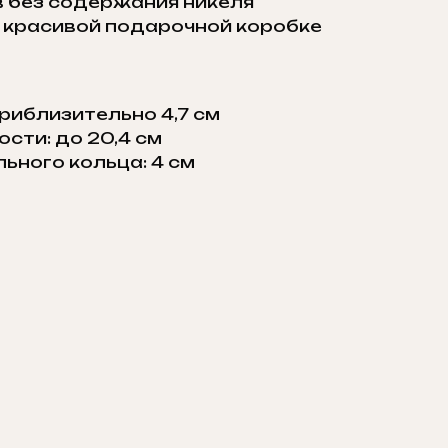
 без содержания никеля
 красивой подарочной коробке
риблизительно 4,7 см
сти: до 20,4 см
ьного кольца: 4 см