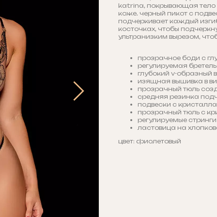
katrina, покрывающая тело
коже. черный пикот с подв
подчеркивает каждый изгиб
косточках, чтобы подчеркну
ультранизким вырезом, что
прозрачное боди с гл
регулируемая бретель
глубокий v-образный 
изящная вышивка в в
прозрачный тюль соз
средняя резинка подч
подвески с кристалл
прозрачный тюль с кр
регулируемые стринги
ластовица на хлопко
цвет: фиолетовый