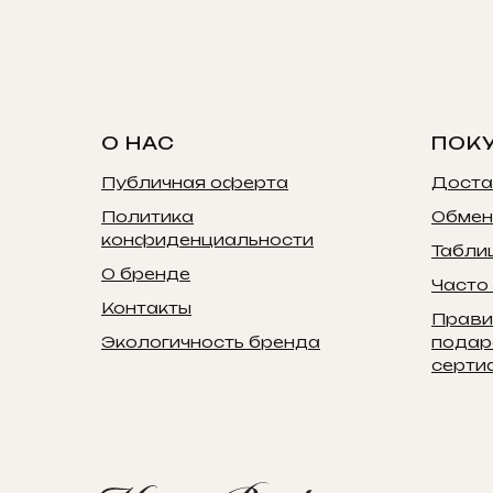
О НАС
ПОК
Публичная оферта
Доста
Политика
Обмен
конфиденциальности
Табли
О бренде
Часто
Контакты
Прави
Экологичность бренда
подар
серти