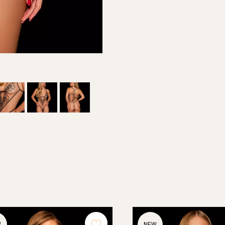
W
NEW