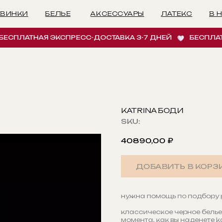
БЕЛЬЕ
АКСЕССУАРЫ
ЛАТЕКС
В НАЛИЧИИ
И
ЛАТНАЯ ЭКСПРЕСС-ДОСТАВКА 3-7 ДНЕЙ
БЕСПЛАТНАЯ 
KATRINA БОДИ
SKU:
40890,00
₽
ДОБАВИТЬ В КОРЗ
нужна помощь по подбору
классическое черное белье,
момента, как вы наденете ka