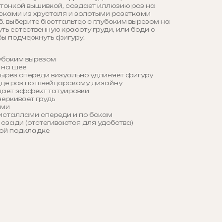
 тонкой вышивкой, создает иллюзию роз на
есками из хрусталя и золотыми розетками
. выберите бюстгальтер с глубоким вырезом на
ть естественную красоту груди, или боди с
бы подчеркнуть фигуру.
убоким вырезом
 на шее
вырез спереди визуально удлиняет фигуру
иде роз по швейцарскому дизайну
дает эффект татуировки
еркивает грудь
ами
исталлами спереди и по бокам
 сзади (отстегиваются для удобства)
вой подкладке