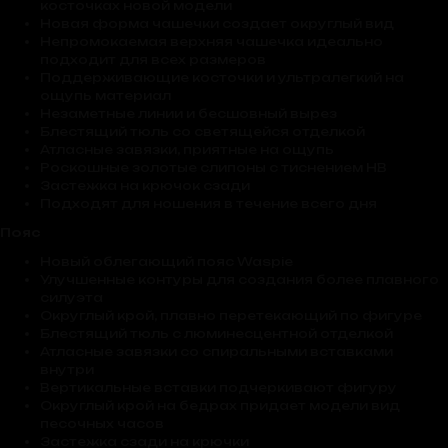
косточках новой модели
Новая форма чашечки создает округлый вид
Непромокаемая верхняя чашечка идеально
подходит для всех размеров
Поддерживающие косточки и ультралегкий на
ощупь материал
Незаметные линии и бесшовный вырез
Блестящий тюль со светящейся отделкой
Атласные завязки, приятные на ощупь
Роскошные золотые слипоны с тиснением HB
Застежка на крючок сзади
Подходят для ношения в течение всего дня
Пояс
Новый облегающий пояс Waspie
Улучшенные контуры для создания более плавного
силуэта
Округлый крой, плавно перетекающий по фигуре
Блестящий тюль с люминесцентной отделкой
Атласные завязки со спиральными вставками
внутри
Вертикальные вставки подчеркивают фигуру
Округлый крой на бедрах придает модели вид
песочных часов
Застежка сзади на крючки