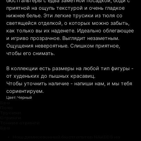
бюстгальтеры с едва заметной посадкой, боди с
приятной на ощупь текстурой и очень гладкое
нижнее белье. Эти легкие трусики из тюля со
светящейся отделкой, о которых можно забыть,
как только вы их наденете. Идеально облегающее
и игриво прозрачное. Выглядит незаметным.
Ощущения невероятные. Слишком приятное,
чтобы его снимать.
В коллекции есть размеры на любой тип фигуры -
от худеньких до пышных красавиц.
Чтобы уточнить наличие - напиши нам, и мы тебя
сориентируем.
Цвет: Черный
Бра
Пояс
Трусики
Стринги
Тонкие стринги
Бра
Наш демисезонный бюстгальтер NAKEDS на