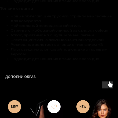
Подходит для ношения в течение всего дня
Тонкие стринги
Новые облегающие трусики-стринги, изысканные
для комфорта
Нейтральный повседневный стиль
Стринги с т-образной спинкой из атласа rouleau
Атлас, приятный на ощупь и очень легкий
Блестящий тюль с люминесцентной отделкой
Роскошные золотистые горки с тиснением HB
Ластовица на хлопковой подкладке с тюлевым
верхом
Подходит для ношения в течение всего дня
ДОПОЛНИ ОБРАЗ
NEW
NEW