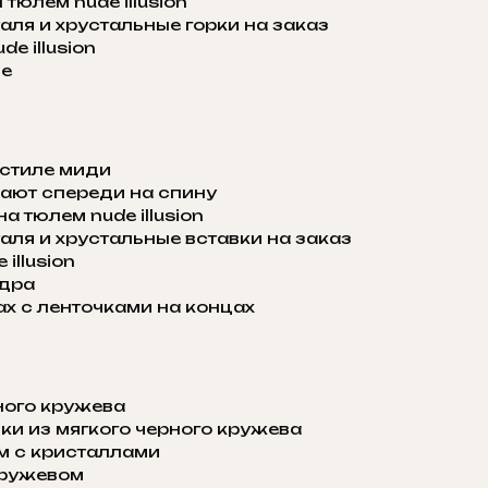
юлем nude illusion
аля и хрустальные горки на заказ
e illusion
не
 стиле миди
ают спереди на спину
 тюлем nude illusion
аля и хрустальные вставки на заказ
illusion
едра
х с ленточками на концах
ного кружева
ки из мягкого черного кружева
м с кристаллами
кружевом