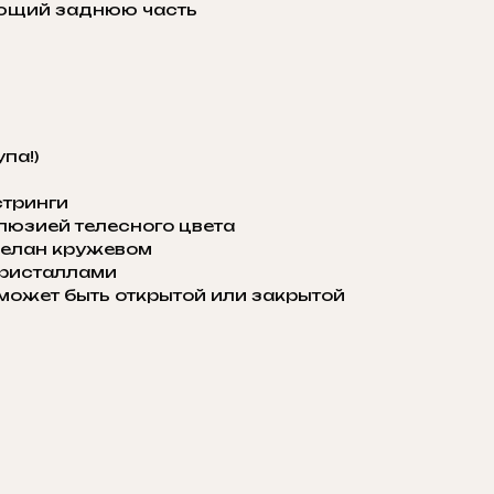
ающий заднюю часть
па!)
стринги
юзией телесного цвета
делан кружевом
кристаллами
может быть открытой или закрытой