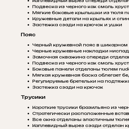
Каплевидный вырез спереди отделан т
Подвеска из черного как смоль хруст
Мягкие боковые крылышки из тюля nud
Кружевные детали на крыльях и спи
Застежка сзади на крючок и ушки
Пояс
Черный кружевной пояс в шикарном
Черные кружевные накладки ниспад
Замочная скважина спереди отделана
Подвеска из черного как смоль хруст
Боковые панели отделаны тюлем nude 
Мягкая кружевная баска облегает б
Регулируемые бретельки на подтяжка
Застежка сзади на крючок
Трусики
Короткие трусики бразильяно из чер
Стратегически расположенные встав
Все окна отделаны эластичным тюле
Каплевидный вырез сзади отделан 