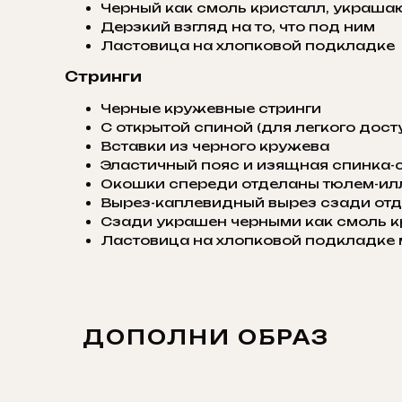
Черный как смоль кристалл, украш
Дерзкий взгляд на то, что под ним
Ластовица на хлопковой подкладке
Стринги
Черные кружевные стринги
С открытой спиной (для легкого досту
Вставки из черного кружева
Эластичный пояс и изящная спинка-
Окошки спереди отделаны тюлем-илл
Вырез-каплевидный вырез сзади от
Сзади украшен черными как смоль 
Ластовица на хлопковой подкладке 
ДОПОЛНИ ОБРАЗ