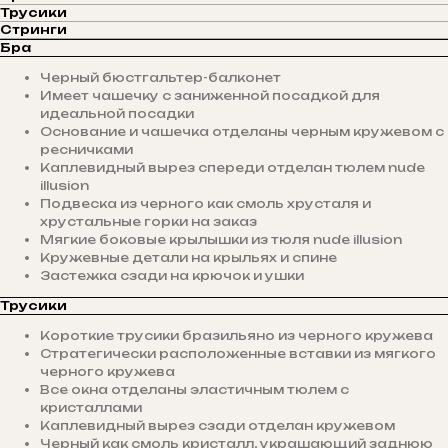
Трусики
Стринги
Бра
Черный бюстгальтер-балконет
Имеет чашечку с заниженной посадкой для
идеальной посадки
Основание и чашечка отделаны черным кружевом с
ресничками
Каплевидный вырез спереди отделан тюлем nude
illusion
Подвеска из черного как смоль хрусталя и
хрустальные горки на заказ
Мягкие боковые крылышки из тюля nude illusion
Кружевные детали на крыльях и спине
Застежка сзади на крючок и ушки
Трусики
Короткие трусики бразильяно из черного кружева
Стратегически расположенные вставки из мягкого
черного кружева
Все окна отделаны эластичным тюлем с
кристаллами
Каплевидный вырез сзади отделан кружевом
Черный как смоль кристалл, украшающий заднюю