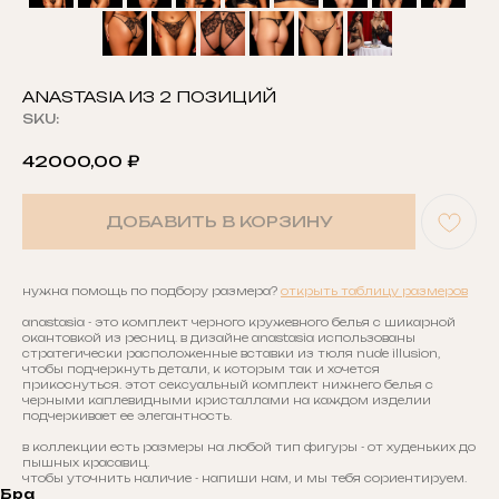
ANASTASIA ИЗ 2 ПОЗИЦИЙ
SKU:
42000,00
₽
ДОБАВИТЬ В КОРЗИНУ
нужна помощь по подбору размера?
открыть таблицу размеров
anastasia - это комплект черного кружевного белья с шикарной
окантовкой из ресниц. в дизайне anastasia использованы
стратегически расположенные вставки из тюля nude illusion,
чтобы подчеркнуть детали, к которым так и хочется
прикоснуться. этот сексуальный комплект нижнего белья с
черными каплевидными кристаллами на каждом изделии
подчеркивает ее элегантность.
в коллекции есть размеры на любой тип фигуры - от худеньких до
пышных красавиц.
чтобы уточнить наличие - напиши нам, и мы тебя сориентируем.
Бра