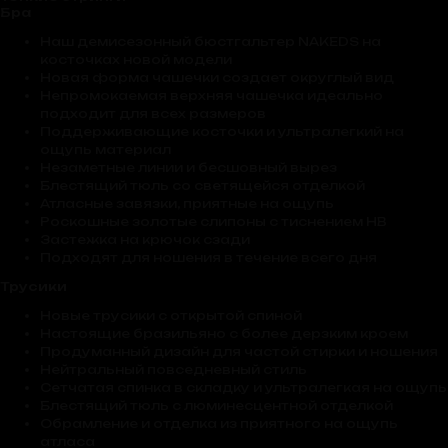
Бра
Наш демисезонный бюстгальтер NAKEDS на
косточках новой модели
Новая форма чашечки создает округлый вид
Непромокаемая верхняя чашечка идеально
подходит для всех размеров
Поддерживающие косточки и ультралегкий на
ощупь материал
Незаметные линии и бесшовный вырез
Блестящий тюль со светящейся отделкой
Атласные завязки, приятные на ощупь
Роскошные золотые слипоны с тиснением HB
Застежка на крючок сзади
Подходят для ношения в течение всего дня
Трусики
Новые трусики с открытой спиной
Настоящие бразильяно с более дерзким кроем
Продуманный дизайн для частой стирки и ношения
Нейтральный повседневный стиль
Сетчатая спинка в складку и ультралегкая на ощупь
Блестящий тюль с люминесцентной отделкой
Обрамление и отделка из приятного на ощупь
атласа