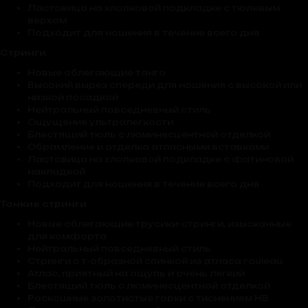
Ластовица на хлопковой подкладке с тюлевым
верхом
Подходит для ношения в течение всего дня
Стринги
Новые облегающие танго
Высокий вырез спереди для ношения с высокой или
низкой посадкой
Нейтральный повседневный стиль
Ощущение ультралегкости
Блестящий тюль с люминесцентной отделкой
Обрамление и отделка атласными вставками
Ластовица на хлопковой подкладке с фатиновой
накладкой
Подходит для ношения в течение всего дня
Тонкие стринги
Новые облегающие трусики-стринги, изысканные
для комфорта
Нейтральный повседневный стиль
Стринги с т-образной спинкой из атласа rouleau
Атлас, приятный на ощупь и очень легкий
Блестящий тюль с люминесцентной отделкой
Роскошные золотистые горки с тиснением HB