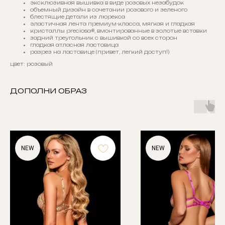
эксклюзивная вышивка в виде розовых незабудок
объемный дизайн в сочетании розового и зеленого
блестящие детали из люрекса
эластичная лента премиум-класса, мягкая и гладкая
кристаллы preciosa®, вмонтированные в золотые вставки
задний треугольник с вышивкой со всех сторон
гладкая атласная ластовица
разрез на ластовице (привет, легкий доступ!)
цвет: розовый
ДОПОЛНИ ОБРАЗ
NEW
NEW