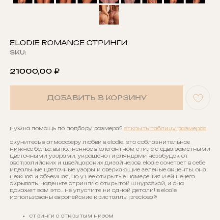
ELODIE ROMANCE СТРИНГИ
SKU:
21000,00
₽
ДОБАВИТЬ В КОРЗИНУ
нужна помощь по подбору размера?
открыть таблицу размеров
окунитесь в атмосферу любви в elodie. это соблазнительное
нижнее белье, выполненное в элегантном стиле с едва заметными
цветочными узорами, украшено гирляндами незабудок от
австралийских и швейцарских дизайнеров. elodie сочетает в себе
идеальные цветочные узоры и сверкающие зеленые акценты. она
нежная и объемная, но у нее открытые намерения и ей нечего
скрывать. наденьте стринги с открытой шнуровкой, и она
докажет вам это… не упустите ни одной детали! в elodie
использованы европейские кристаллы preciosa®
стринги с открытым низом