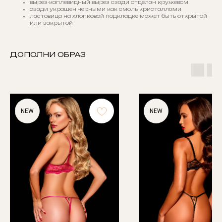
вырез-каплевидный вырез сзади отделан кружевом
сзади украшен черными как смоль кристаллами
ластовица на хлопковой подкладке может быть открытой
или закрытой
ДОПОЛНИ ОБРАЗ
NEW
NEW