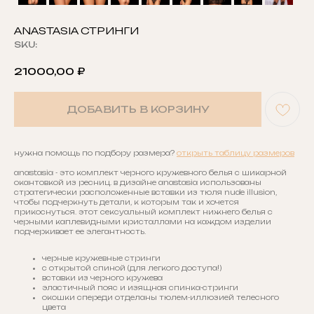
ANASTASIA СТРИНГИ
SKU:
21000,00
₽
ДОБАВИТЬ В КОРЗИНУ
нужна помощь по подбору размера?
открыть таблицу размеров
anastasia - это комплект черного кружевного белья с шикарной
окантовкой из ресниц. в дизайне anastasia использованы
стратегически расположенные вставки из тюля nude illusion,
чтобы подчеркнуть детали, к которым так и хочется
прикоснуться. этот сексуальный комплект нижнего белья с
черными каплевидными кристаллами на каждом изделии
подчеркивает ее элегантность.
черные кружевные стринги
с открытой спиной (для легкого доступа!)
вставки из черного кружева
эластичный пояс и изящная спинка-стринги
окошки спереди отделаны тюлем-иллюзией телесного
цвета