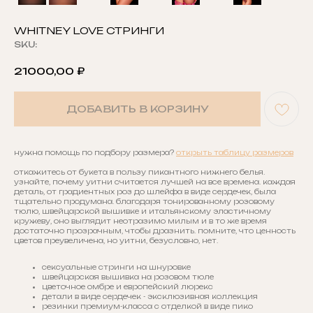
WHITNEY LOVE СТРИНГИ
SKU:
21000,00
₽
ДОБАВИТЬ В КОРЗИНУ
нужна помощь по подбору размера?
открыть таблицу размеров
откажитесь от букета в пользу пикантного нижнего белья.
узнайте, почему уитни считается лучшей на все времена. каждая
деталь, от градиентных роз до шлейфа в виде сердечек, была
тщательно продумана. благодаря тонированному розовому
тюлю, швейцарской вышивке и итальянскому эластичному
кружеву, оно выглядит неотразимо милым и в то же время
достаточно прозрачным, чтобы дразнить. помните, что ценность
цветов преувеличена, но уитни, безусловно, нет.
сексуальные стринги на шнуровке
швейцарская вышивка на розовом тюле
цветочное омбре и европейский люрекс
детали в виде сердечек - эксклюзивная коллекция
резинки премиум-класса с отделкой в виде пико