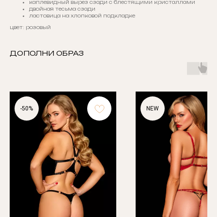
каплевидный вырез сзади с блестящими кристаллами
двойная тесьма сзади
ластовица на хлопковой подкладке
цвет: розовый
ДОПОЛНИ ОБРАЗ
-50%
NEW