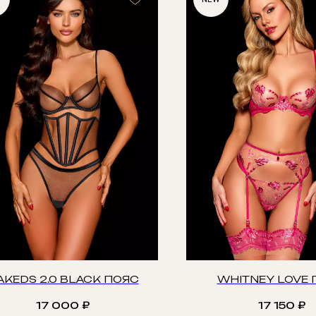
AKEDS 2.0 BLACK ПОЯС
WHITNEY LOVE 
17 000
₽
17 150
₽