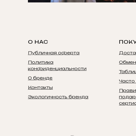
О НАС
ПОК
Публичная оферта
Доста
Политика
Обмен
конфиденциальности
Табли
О бренде
Часто
Контакты
Прави
Экологичность бренда
подар
серти