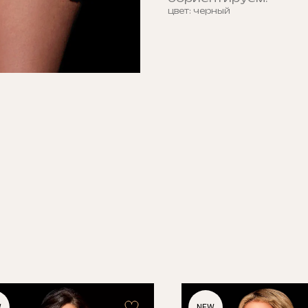
цвет: черный
W
NEW