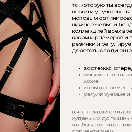
та, которую ты всегд
новая и улучшенная,
матовым сатинирова
нижнее белье и бон
коллекцией всех вре
форм и размеров и 
резинки и регулируе
дорогая… сзади еще
застежка спере
мягкие эластичн
коже
кольцо, совмест
регулируемые и 
в коллекции есть ра
худеньких до пышных
чтобы уточнить нали
сориентируем.