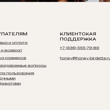
УПАТЕЛЯМ
КЛИЕНТСКАЯ
ПОДДЕРЖКА
вка и оплата
+7 (936) 555-79-89
 и возврат
ца размеров
honey@honey-birdette.r
 задаваемые вопросы
ла пользования
очными
фикатами