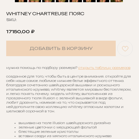
WHITNEY CHARTREUSE ПОЯС
SKU:
17150,00
₽
ДОБАВИТЬ В КОРЗИНУ
нужна помощь по подбору размера?
открыть таблицу размеров
созданное для того, чтобы быть в центре внимания. откройте для
себя наше самое любимое нижнее белье эффектного оттенка.
благодаря сочетанию швейцарской вышивки и роскошного
итальянского кружева, whitney является мировым бестселлером,
и легко понять почему. модель whitney, выполненная из
прозрачного тюля illusion с зеленой вышивкой в виде фольги,
любит дразнить, намекая на то, что скрывается под
ней.дополните свою коллекцию whitney атласным халатом и
шелковой сорочкой в тон.
вышивка на тюле illusion швейцарского дизайна
зеленые цветочки с мерцающей фольгой
блестящие зеленые кристаллы
вставки сзади из мягкого итальянского кружева