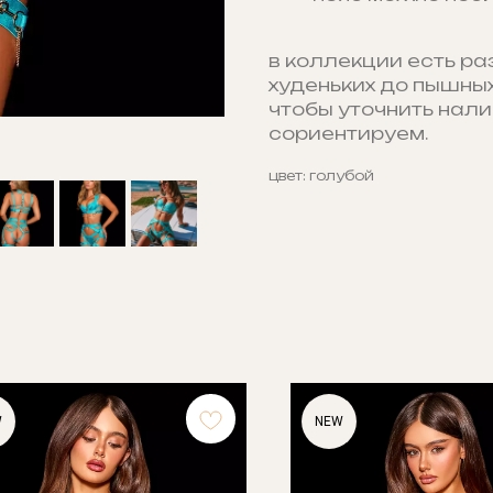
в коллекции есть ра
худеньких до пышных
чтобы уточнить нали
сориентируем.
цвет: голубой
W
NEW