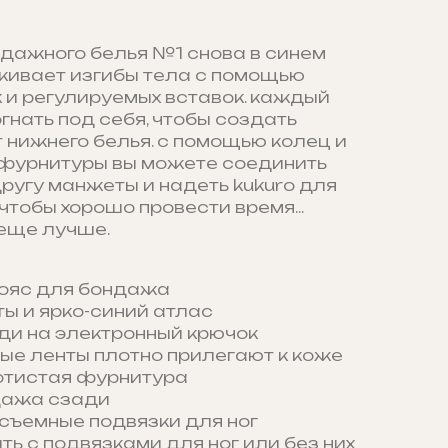
дажного белья №1 снова в синем
ркивает изгибы тела с помощью
 и регулируемых вставок. каждый
нать под себя, чтобы создать
 нижнего белья. с помощью колец и
фурнитуры вы можете соединить
ругу манжеты и надеть kukuro для
 чтобы хорошо провести время...
 еще лучше.
пояс для бондажа
ы и ярко-синий атлас
ди на электронный крючок
ые ленты плотно прилегают к коже
отистая фурнитура
дажа сзади
съемные подвязки для ног
ть с подвязками для ног или без них