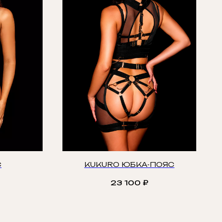
С
KUKURO ЮБКА-ПОЯС
23 100
₽