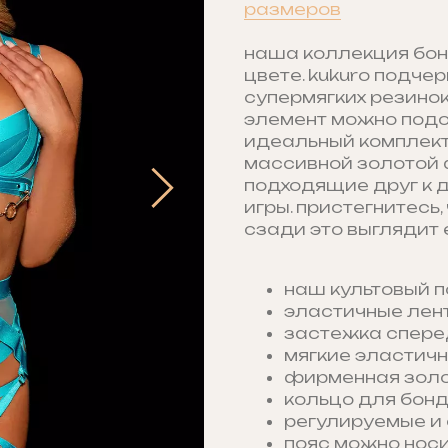
размеров
наша коллекция бон
цвете. kukuro подче
супермягких резинок
элемент можно подог
идеальный комплект
массивной золотой 
подходящие друг к д
игры. пристегнитесь,
сзади это выглядит
наш культовый 
эластичные лент
застежка спере
мягкие эластичн
фирменная зол
кольцо для бон
регулируемые и 
пояс можно носи