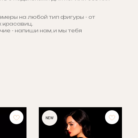
змеры на любой тип фигуры - от
 красавиц.
чие - напиши нам, и мы тебя
NEW