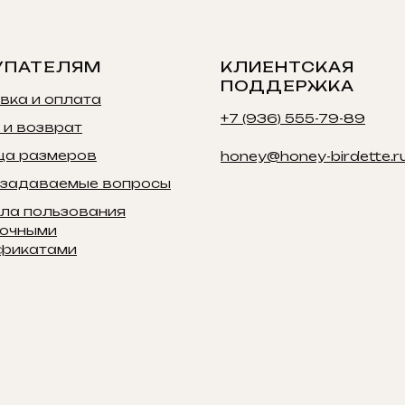
УПАТЕЛЯМ
КЛИЕНТСКАЯ
ПОДДЕРЖКА
вка и оплата
+7 (936) 555-79-89
 и возврат
ца размеров
honey@honey-birdette.r
 задаваемые вопросы
ла пользования
очными
фикатами