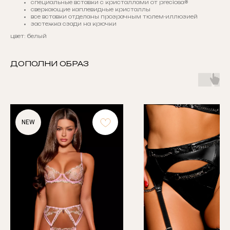
специальные вставки с кристаллами от preciosa®
сверкающие каплевидные кристаллы
все вставки отделаны прозрачным тюлем-иллюзией
застежка сзади на крючки
цвет: белый
ДОПОЛНИ ОБРАЗ
NEW