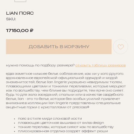
LIAN ПОЯС
SKU:
17150,00
₽
ДОБАВИТЬ В КОРЗИНУ
нужна помощь по подбору размера?
открыть таблицу размеров
едва заметное нижнее белье. соблазнение, как ни у кого другого.
вдохновленное европейской официальной одеждой и модой
знаменитостей, белье lian lingerie украшено невидимым тюлем,
плавающими цветами и тонкими переливами, которые мерцают
как по волшебству. чем ближе вы подходите, тем ярче оно сияет.
будь то для зала заседаний, спальни или в качестве свадебного
белья, lian - это то белье, которое без особых усилий привлечет
внимание.в коллекции lian lingerie представлены специальные
акцентные горки с кристаллами от preciosa®
пояс в стиле миди слоновой кости
плавающая цветочная вышивка от swiss design
тонкие переливы, которые сияют как по волшебству
плиссированная отделка создает эффект рюши