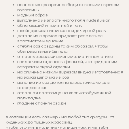
полностью прозрачное боди с высоким вырезом
горловины
модный образ
выполнено из эластичного тюля nude illusion
облегающий и приятный к телу
швейцарская вышивка в виде черной розы
детали из люрекса придают розе легкое
золотистое мерцание
стебли роз созданы таким образом, чтобы
обыгрывать изгибы тела
атласные завязки в минималистичном стиле
все завязки отделаны фольгой, что придает им
эффект мокрой отделки
на спинке с низким вырезом видна изготовленная
на заказ цепочка из роз
цепочка из роз дополнена застежками для
отсоединения
атласная ластовица на хлопчатобумажной
подкладке
гладкие стринги сзади
в коллекции есть размеры на любой тип фигуры - от
худеньких до пышных красавиц.
чтобы уточнить наличие - напиши нам, и мы тебя