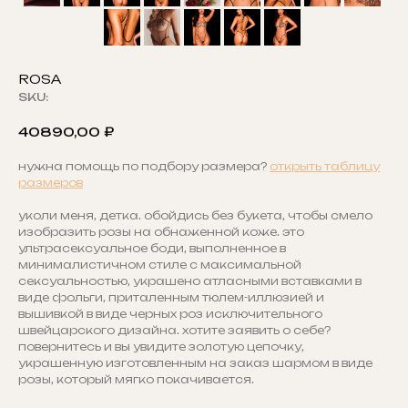
ROSA
SKU:
40890,00
₽
нужна помощь по подбору размера?
открыть таблицу
размеров
уколи меня, детка. обойдись без букета, чтобы смело
изобразить розы на обнаженной коже. это
ультрасексуальное боди, выполненное в
минималистичном стиле с максимальной
сексуальностью, украшено атласными вставками в
виде фольги, приталенным тюлем-иллюзией и
вышивкой в виде черных роз исключительного
швейцарского дизайна. хотите заявить о себе?
повернитесь и вы увидите золотую цепочку,
украшенную изготовленным на заказ шармом в виде
розы, который мягко покачивается.